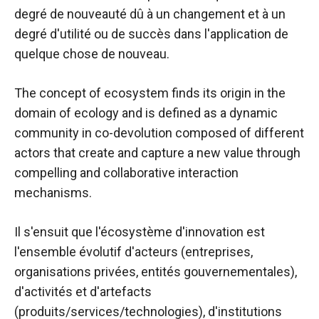
In order for
degré de nouveauté dû à un changement et à un
our website
to function
degré d'utilité ou de succès dans l'application de
at its best
quelque chose de nouveau.
during your
visit. If you
refuse
The concept of ecosystem finds its origin in the
these
domain of ecology and is defined as a dynamic
cookies,
community in co-devolution composed of different
some
functionality
actors that create and capture a new value through
will
compelling and collaborative interaction
disappear
mechanisms.
from the
website.
Il s'ensuit que l'écosystème d'innovation est
l'ensemble évolutif d'acteurs (entreprises,
Marketing
organisations privées, entités gouvernementales),
By sharing
your
d'activités et d'artefacts
interests and
(produits/services/technologies), d'institutions