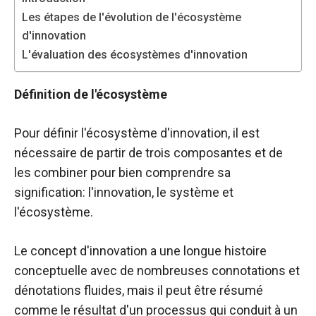
functioning
Les étapes de l'évolution de l'écosystème
of the
d'innovation
website.
L'évaluation des écosystèmes d'innovation
Statistics
Définition de l'écosystème
In order to
improve the
Pour définir l'écosystème d'innovation, il est
functionality
and
nécessaire de partir de trois composantes et de
structure of
les combiner pour bien comprendre sa
the
signification: l'innovation, le système et
website,
depending
l'écosystème.
on how the
website is
Le concept d'innovation a une longue histoire
used.
conceptuelle avec de nombreuses connotations et
dénotations fluides, mais il peut être résumé
Experience
comme le résultat d'un processus qui conduit à un