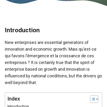
Introduction
New enterprises are essential generators of
innovation and economic growth. Mais qu'est-ce
qui favoris l'émergence et la croissance de ces
entreprises ? It is certainly true that the spirit of
enterprise based on growth and innovation is
Necessary
influenced by national conditions, but the drivers go
These
well beyond that.
cookies are
not optional.
They are
Index
necessary
for the
Introduction