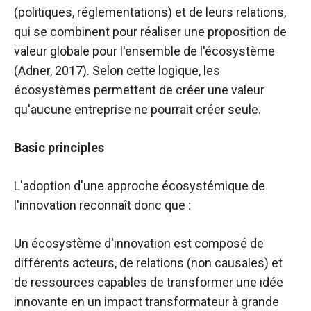
behaviour
(politiques, réglementations) et de leurs relations,
while visiting
our site, you
qui se combinent pour réaliser une proposition de
increase the
valeur globale pour l'ensemble de l'écosystème
chances of
(Adner, 2017). Selon cette logique, les
seeing
personalised
écosystèmes permettent de créer une valeur
content and
qu'aucune entreprise ne pourrait créer seule.
offers.
Basic principles
L'adoption d'une approche écosystémique de
l'innovation reconnaît donc que :
Un écosystème d'innovation est composé de
différents acteurs, de relations (non causales) et
de ressources capables de transformer une idée
innovante en un impact transformateur à grande