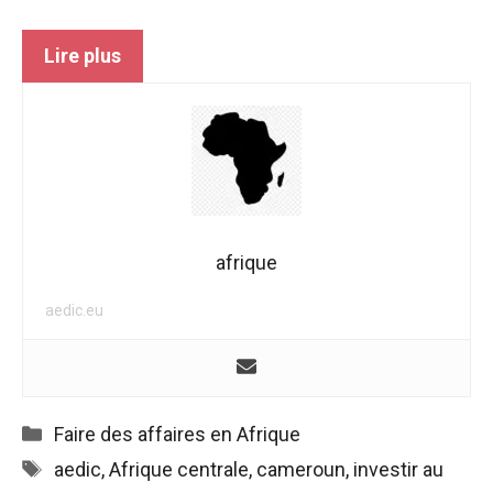
Lire plus
afrique
aedic.eu
Catégories
Faire des affaires en Afrique
Étiquettes
aedic
,
Afrique centrale
,
cameroun
,
investir au