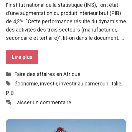
de voir des
l'Institut national de la statistique (INS), font état
contenus et
d'une augmentation du produit intérieur brut (PIB)
des offres
de 4,2%. "Cette performance résulte du dynamisme
personnalisés.
des activités des trois secteurs (manufacturier,
secondaire et tertiaire)". lit-on dans le document. ...
Lire plus
Catégories
Faire des affaires en Afrique
Étiquettes
économie
,
investir
,
investir au cameroun
,
italie
,
PIB
Laisser un commentaire