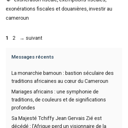
exonérations fiscales et douanières
,
investir au
cameroun
Navigation
Page
Page
1
2
→
suivant
des
articles
Messages récents
La monarchie bamoun : bastion séculaire des
traditions africaines au cœur du Cameroun
Mariages africains : une symphonie de
traditions, de couleurs et de significations
profondes
Sa Majesté Tchiffy Jean Gervais Zié est
décédé : l'Afrique perd un visionnaire de la