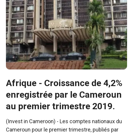
fonctionne au
mieux pendant
votre visite. Si
vous refusez
ces cookies,
certaines
fonctionnalités
disparaîtront
du site web.
Marketing
Afrique - Croissance de 4,2%
En partageant
vos intérêts et
enregistrée par le Cameroun
votre
comportement
au premier trimestre 2019.
lors de la
visite de notre
site, vous
(Invest in Cameroon) - Les comptes nationaux du
augmentez
Cameroun pour le premier trimestre, publiés par
les chances