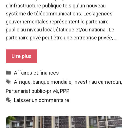
sont
d'infrastructure publique tels qu'un nouveau
nécessaires au
système de télécommunications. Les agences
fonctionnement
du site web.
gouvernementales représentent le partenaire
public au niveau local, étatique et/ou national. Le
partenaire privé peut être une entreprise privée, ...
Statistiques
Afin
d'améliorer la
Lire plus
fonctionnalité
et la structure
du site web,
Catégories
Affaires et finances
en fonction
Étiquettes
Afrique
,
banque mondiale
,
investir au cameroun
,
de la manière
dont le site
Partenariat public-privé
,
PPP
est utilisé.
Laisser un commentaire
Expérience
Afin que notre
site web