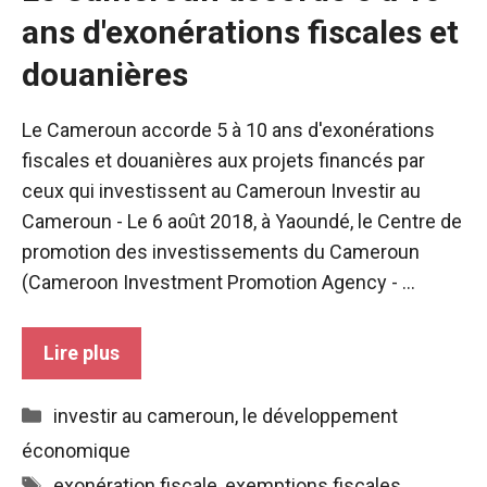
ans d'exonérations fiscales et
douanières
Le Cameroun accorde 5 à 10 ans d'exonérations
fiscales et douanières aux projets financés par
ceux qui investissent au Cameroun Investir au
Cameroun - Le 6 août 2018, à Yaoundé, le Centre de
promotion des investissements du Cameroun
(Cameroon Investment Promotion Agency - ...
Lire plus
Catégories
investir au cameroun
,
le développement
économique
Étiquettes
exonération fiscale
,
exemptions fiscales
,