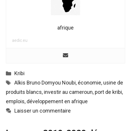
afrique
aedic.eu
Catégories
Kribi
Étiquettes
Alkis Bruno Domyou Noubi
,
économie
,
usine de
produits blancs
,
investir au cameroun
,
port de kribi
,
emplois
,
développement en afrique
Laisser un commentaire