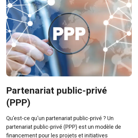
Partenariat public-privé
(PPP)
Nécessaire
Qu'est-ce qu'un partenariat public-privé ? Un
Ces cookies ne
partenariat public-privé (PPP) est un modèle de
sont pas
facultatifs. Ils
financement pour les projets et initiatives