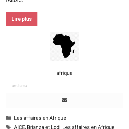
l'AEDIC.
Lire plus
afrique
aedic.eu
Catégories
Les affaires en Afrique
Étiquettes
AICE
,
Brianza et Lodi
,
Les affaires en Afrique