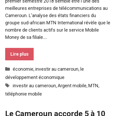
premier semestre 2018 semble être l'une des
meilleures entreprises de télécommunications au
Cameroun. L'analyse des états financiers du
groupe sud-africain MTN International révèle que le
nombre de clients actifs sur le service Mobile
Money de sa filiale....
Lire plus
Catégories
économie
,
investir au cameroun
,
le
développement économique
Étiquettes
investir au cameroun
,
Argent mobile
,
MTN
,
téléphonie mobile
Le Cameroun accorde 5 à 10