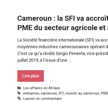
Cameroun : la SFI va accroî
PME du secteur agricole et 
La Société financière internationale (SFI) va acc
moyennes industries camerounaises opérant dans
C'est ce qu'a révélé Sergio Pimenta, vice-préside
juillet 2019, à l'issue d'une ...
Lire plus
Catégories
Les affaires en Afrique
Nécessaire
Étiquettes
entreprise
,
cameroun
,
IFC
,
investir au cameroun
,
PM
Ces cookies ne
Laisser un commentaire
sont pas
facultatifs. Ils