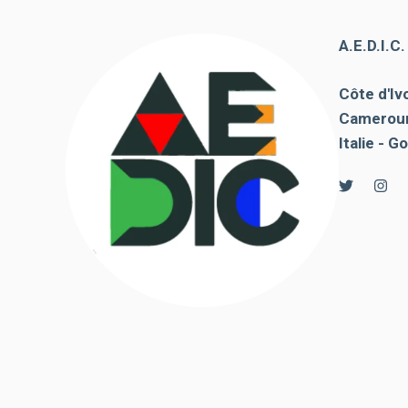
de voir des
contenus et
A.E.D.I.C
des offres
personnalisés.
Côte d'Ivo
Cameroun
Italie - Go