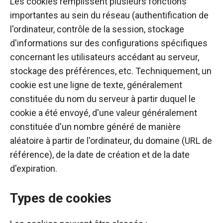
Les cookies remplissent plusieurs fonctions
fonctionne au
importantes au sein du réseau (authentification de
mieux pendant
votre visite. Si
l'ordinateur, contrôle de la session, stockage
vous refusez
d'informations sur des configurations spécifiques
ces cookies,
concernant les utilisateurs accédant au serveur,
certaines
fonctionnalités
stockage des préférences, etc. Techniquement, un
disparaîtront
cookie est une ligne de texte, généralement
du site web.
constituée du nom du serveur à partir duquel le
cookie a été envoyé, d'une valeur généralement
Marketing
constituée d'un nombre généré de manière
En partageant
aléatoire à partir de l'ordinateur, du domaine (URL de
vos intérêts et
référence), de la date de création et de la date
votre
comportement
d'expiration.
lors de la
visite de notre
Types de cookies
site, vous
augmentez
les chances