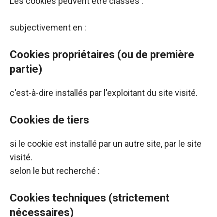
Les cookies peuvent être classés :
de voir des
contenus et
subjectivement en :
des offres
personnalisés.
Cookies propriétaires (ou de première
partie)
c'est-à-dire installés par l'exploitant du site visité.
Cookies de tiers
si le cookie est installé par un autre site, par le site
visité.
selon le but recherché :
Cookies techniques (strictement
nécessaires)