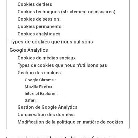
sont
Cookies de tiers
nécessaires au
Cookies techniques (strictement nécessaires)
fonctionnement
Cookies de session :
du site web.
Cookies permanents :
Cookies analytiques
Types de cookies que nous utilisons
Statistiques
Afin
Google Analytics
d'améliorer la
Cookies de médias sociaux
fonctionnalité
Types de cookies que nous n'utilisons pas
et la structure
Gestion des cookies
du site web,
Google Chrome :
en fonction
Mozilla Firefox :
de la manière
Internet Explorer :
dont le site
Safari :
est utilisé.
Gestion de Google Analytics
Conservation des données
Modification de la politique en matière de cookies
Expérience
Afin que notre
site web