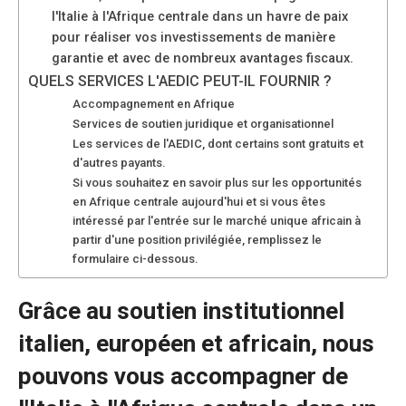
sont
l'Italie à l'Afrique centrale dans un havre de paix
nécessaires au
pour réaliser vos investissements de manière
fonctionnement
garantie et avec de nombreux avantages fiscaux.
du site web.
QUELS SERVICES L'AEDIC PEUT-IL FOURNIR ?
Accompagnement en Afrique
Services de soutien juridique et organisationnel
Statistiques
Les services de l'AEDIC, dont certains sont gratuits et
Afin
d'autres payants.
d'améliorer la
Si vous souhaitez en savoir plus sur les opportunités
fonctionnalité
en Afrique centrale aujourd'hui et si vous êtes
et la structure
intéressé par l'entrée sur le marché unique africain à
du site web,
partir d'une position privilégiée, remplissez le
en fonction
formulaire ci-dessous.
de la manière
dont le site
est utilisé.
Grâce au soutien institutionnel
italien, européen et africain, nous
Expérience
pouvons vous accompagner de
Afin que notre
site web