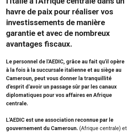
l'Italie à l'Afrique centrale dans un
fonctionne au
havre de paix pour réaliser vos
mieux pendant
votre visite. Si
investissements de manière
vous refusez
ces cookies,
garantie et avec de nombreux
certaines
fonctionnalités
avantages fiscaux.
disparaîtront
du site web.
Le personnel de l'AEDIC, grâce au fait qu'il opère
à la fois à la succursale italienne et au siège au
Marketing
Cameroun, peut vous donner la tranquillité
En partageant
d'esprit d'avoir un passage sûr par les canaux
vos intérêts et
votre
diplomatiques pour vos affaires en Afrique
comportement
centrale.
lors de la
visite de notre
L'AEDIC est une association reconnue par le
site, vous
augmentez
gouvernement du Cameroun.
(Afrique centrale) et
les chances