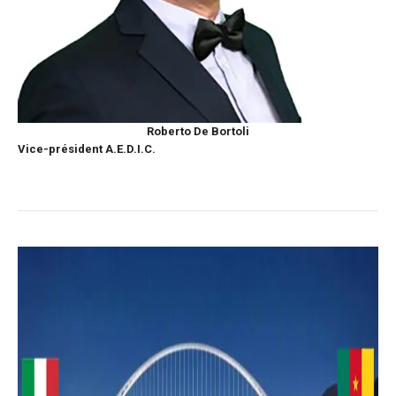
fonctionne au
mieux pendant
votre visite. Si
vous refusez
ces cookies,
certaines
fonctionnalités
Roberto De Bortoli
disparaîtront
Vice-président A.E.D.I.C.
du site web.
Marketing
En partageant
vos intérêts et
votre
comportement
lors de la
visite de notre
site, vous
augmentez
les chances