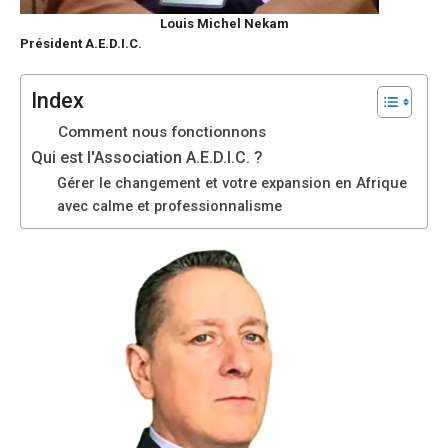
sont
Louis Michel Nekam
nécessaires au
Président A.E.D.I.C.
fonctionnement
du site web.
Index
Comment nous fonctionnons
Statistiques
Qui est l'Association A.E.D.I.C. ?
Afin
d'améliorer la
Gérer le changement et votre expansion en Afrique
fonctionnalité
avec calme et professionnalisme
et la structure
du site web,
en fonction
de la manière
dont le site
est utilisé.
Expérience
Afin que notre
site web