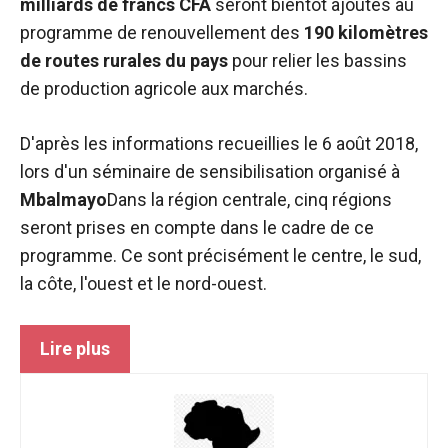
milliards de francs CFA
seront bientôt ajoutés au
sont
nécessaires au
programme de renouvellement des
190 kilomètres
fonctionnement
de routes rurales du pays
pour relier les bassins
du site web.
de production agricole aux marchés.
Statistiques
D'après les informations recueillies le 6 août 2018,
Afin
lors d'un séminaire de sensibilisation organisé à
d'améliorer la
Mbalmayo
Dans la région centrale, cinq régions
fonctionnalité
et la structure
seront prises en compte dans le cadre de ce
du site web,
programme. Ce sont précisément le centre, le sud,
en fonction
la côte, l'ouest et le nord-ouest.
de la manière
dont le site
est utilisé.
Lire plus
Expérience
Afin que notre
site web