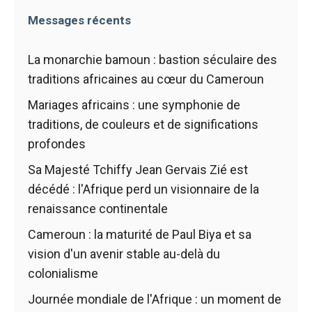
de voir des
articles
Messages récents
contenus et
des offres
personnalisés.
La monarchie bamoun : bastion séculaire des
traditions africaines au cœur du Cameroun
Mariages africains : une symphonie de
traditions, de couleurs et de significations
profondes
Sa Majesté Tchiffy Jean Gervais Zié est
décédé : l'Afrique perd un visionnaire de la
renaissance continentale
Cameroun : la maturité de Paul Biya et sa
vision d'un avenir stable au-delà du
colonialisme
Journée mondiale de l'Afrique : un moment de