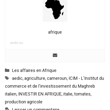
de voir des
contenus et
des offres
personnalisés.
afrique
aedic.eu
Catégories
Les affaires en Afrique
Étiquettes
aedic
,
agriculture
,
cameroun
,
ICIM - L'Institut du
commerce et de l'investissement du Maghreb
italien
,
INVESTIR EN AFRIQUE
,
italie
,
tomates
,
production agricole
Laisser un commentaire