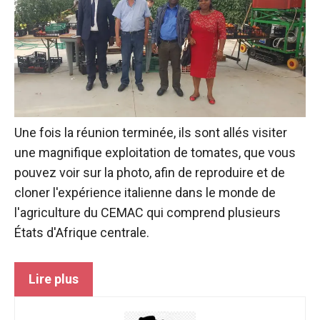
fonctionne au
mieux pendant
votre visite. Si
vous refusez
ces cookies,
certaines
fonctionnalités
disparaîtront
du site web.
Une fois la réunion terminée, ils sont allés visiter
une magnifique exploitation de tomates, que vous
pouvez voir sur la photo, afin de reproduire et de
Marketing
cloner l'expérience italienne dans le monde de
En partageant
vos intérêts et
l'agriculture du
CEMAC
qui comprend plusieurs
votre
États d'Afrique centrale.
comportement
lors de la
visite de notre
Lire plus
site, vous
augmentez
les chances