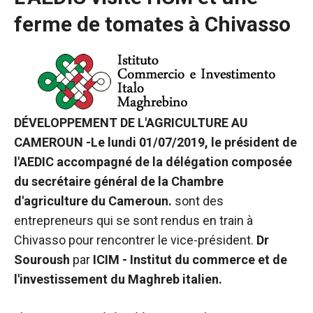
ferme de tomates à Chivasso
DÉVELOPPEMENT DE L'AGRICULTURE AU
CAMEROUN -Le lundi 01/07/2019, le président de
l'AEDIC accompagné de la délégation composée
du secrétaire général de la Chambre
d'agriculture du Cameroun.
sont des
entrepreneurs qui se sont rendus en train à
Chivasso pour rencontrer le vice-président.
Dr
Nécessaire
Souroush
par
ICIM - Institut du commerce et de
Ces cookies ne
l'investissement du Maghreb italien.
sont pas
facultatifs. Ils