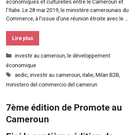
économiques et culturelles entre le Cameroun et
l'Italie. Le 28 mai 2019, le ministère camerounais du
Commerce, à l'issue d'une réunion étroite avec le ...
Lire plus
Catégories
investir au cameroun
,
le développement
économique
Étiquettes
aedic
,
investir au cameroun
,
italie
,
Milan B2B
,
ministero del commercio del camerun
7ème édition de Promote au
Cameroun