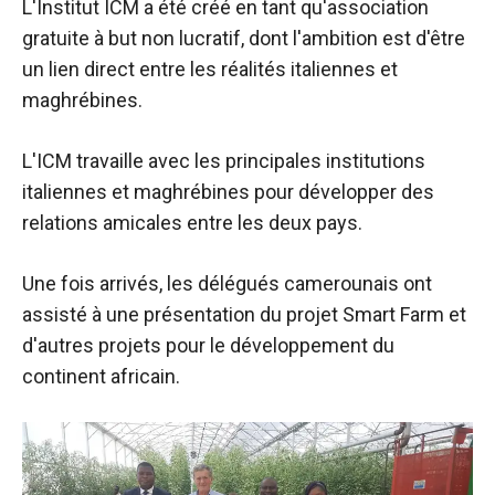
L'Institut ICM a été créé en tant qu'association
sont
nécessaires au
gratuite à but non lucratif, dont l'ambition est d'être
fonctionnement
un lien direct entre les réalités italiennes et
du site web.
maghrébines.
Statistiques
L'ICM travaille avec les principales institutions
Afin
italiennes et maghrébines pour développer des
d'améliorer la
relations amicales entre les deux pays.
fonctionnalité
et la structure
du site web,
Une fois arrivés, les délégués camerounais ont
en fonction
assisté à une présentation du projet Smart Farm et
de la manière
dont le site
d'autres projets pour le développement du
est utilisé.
continent africain.
Expérience
Afin que notre
site web