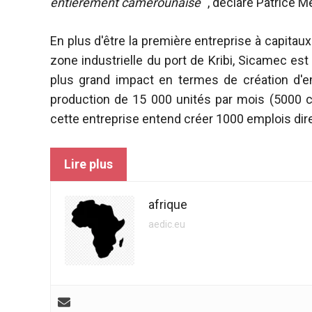
entièrement camerounaise
", déclare Patrice M
fonctionne au
mieux pendant
votre visite. Si
En plus d'être la première entreprise à capitau
vous refusez
zone industrielle du port de Kribi, Sicamec est 
ces cookies,
plus grand impact en termes de création d'em
certaines
fonctionnalités
production de 15 000 unités par mois (5000 cl
disparaîtront
cette entreprise entend créer 1000 emplois dir
du site web.
Lire plus
Marketing
En partageant
afrique
vos intérêts et
votre
aedic.eu
comportement
lors de la
visite de notre
site, vous
augmentez
les chances