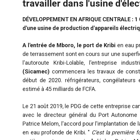
travailler dans l'usine d'él
sont
nécessaires au
fonctionnement
DÉVELOPPEMENT EN AFRIQUE CENTRALE : 1 000
du site web.
d'une usine de production d'appareils électriq
Statistiques
A l'entrée de Mboro, le port de Kribi
en eau pr
Afin
de terrassement sont en cours sur une superfici
d'améliorer la
l'autoroute Kribi-Lolable, l'entreprise indu
fonctionnalité
et la structure
(Sicamec)
commencera les travaux de constr
du site web,
début de 2020. réfrigérateurs, congélateurs 
en fonction
estimé à 45 milliards de FCFA.
de la manière
dont le site
est utilisé.
Le 21 août 2019, le PDG de cette entreprise c
avec le directeur général du Port Autonome d
Patrice Melom, l'accord pour l'implantation de 
Expérience
Afin que notre
en eau profonde de Kribi. "
C'est la première f
site web