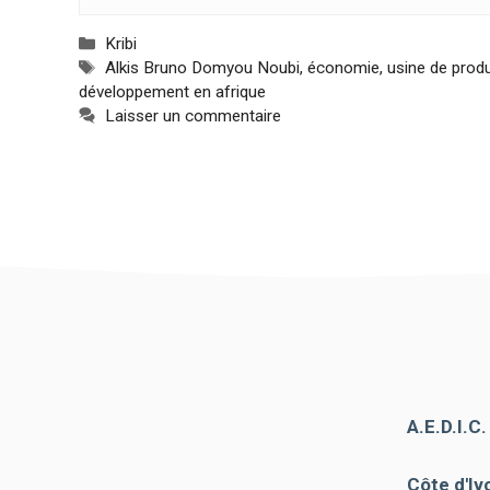
de voir des
contenus et
Catégories
Kribi
des offres
Étiquettes
Alkis Bruno Domyou Noubi
,
économie
,
usine de produ
personnalisés.
développement en afrique
Laisser un commentaire
A.E.D.I.C
Côte d'Ivo