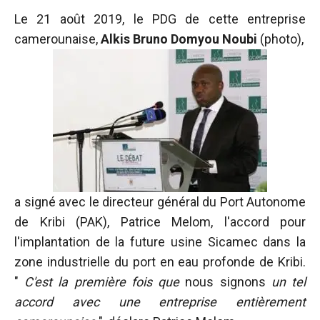
fonctionne au
Le 21 août 2019, le PDG de cette entreprise
mieux pendant
camerounaise,
Alkis Bruno Domyou Noubi
(photo),
votre visite. Si
vous refusez
ces cookies,
certaines
fonctionnalités
disparaîtront
du site web.
Marketing
En partageant
a signé avec le directeur général du Port Autonome
vos intérêts et
de Kribi (PAK), Patrice Melom, l'accord pour
votre
comportement
l'implantation de la future usine Sicamec dans la
lors de la
zone industrielle du port en eau profonde de Kribi.
visite de notre
"
C'est la première fois que
nous signons
un tel
site, vous
augmentez
accord avec une entreprise entièrement
les chances