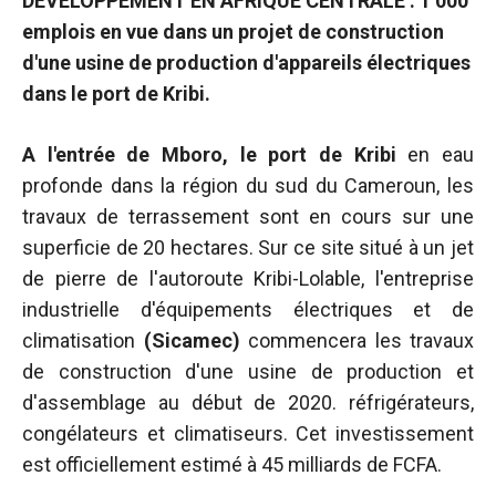
DÉVELOPPEMENT EN AFRIQUE CENTRALE : 1 000
sont
emplois en vue dans un projet de construction
nécessaires au
fonctionnement
d'une usine de production d'appareils électriques
du site web.
dans le port de Kribi.
Statistiques
A l'entrée de Mboro, le port de Kribi
en eau
Afin
profonde dans la région du sud du Cameroun, les
d'améliorer la
travaux de terrassement sont en cours sur une
fonctionnalité
superficie de 20 hectares. Sur ce site situé à un jet
et la structure
du site web,
de pierre de l'autoroute Kribi-Lolable, l'entreprise
en fonction
industrielle d'équipements électriques et de
de la manière
climatisation
(Sicamec)
commencera les travaux
dont le site
est utilisé.
de construction d'une usine de production et
d'assemblage au début de 2020. réfrigérateurs,
congélateurs et climatiseurs. Cet investissement
Expérience
est officiellement estimé à 45 milliards de FCFA.
Afin que notre
site web