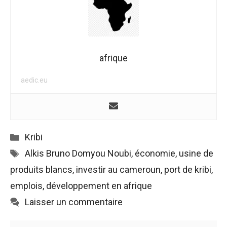
afrique
aedic.eu
Catégories
Kribi
Étiquettes
Alkis Bruno Domyou Noubi
,
économie
,
usine de
produits blancs
,
investir au cameroun
,
port de kribi
,
emplois
,
développement en afrique
Laisser un commentaire