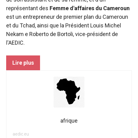
fonctionne au
représentant des
Femme d'affaires du Cameroun
mieux pendant
est un entrepreneur de premier plan du Cameroun
votre visite. Si
vous refusez
et du Tchad, ainsi que la
Président Louis Michel
ces cookies,
Nekam
e
Roberto de Bortoli, vice-président de
certaines
l'AEDIC.
fonctionnalités
disparaîtront
du site web.
Lire plus
Marketing
En partageant
vos intérêts et
votre
comportement
lors de la
visite de notre
afrique
site, vous
augmentez
aedic.eu
les chances