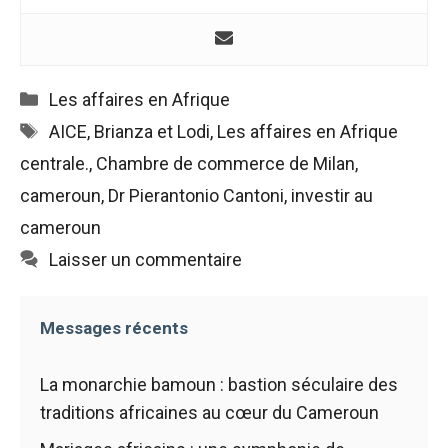
de voir des
contenus et
des offres
personnalisés.
Catégories
Les affaires en Afrique
Étiquettes
AICE
,
Brianza et Lodi
,
Les affaires en Afrique
centrale.
,
Chambre de commerce de Milan
,
cameroun
,
Dr Pierantonio Cantoni
,
investir au
cameroun
Laisser un commentaire
Messages récents
La monarchie bamoun : bastion séculaire des
traditions africaines au cœur du Cameroun