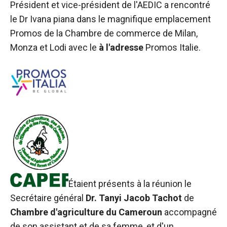
sont
Président et vice-président de l'AEDIC
a rencontré
nécessaires au
le Dr Ivana piana dans le magnifique emplacement
fonctionnement
Promos de la
Chambre de commerce de Milan,
du site web.
Monza et Lodi
avec le
à l'adresse
Promos Italie.
Statistiques
Afin
d'améliorer la
fonctionnalité
et la structure
du site web,
en fonction
de la manière
dont le site
est utilisé.
Étaient présents à la réunion le
Secrétaire général
Dr.
Tanyi
Jacob Tachot
de
Expérience
Chambre d'agriculture du Cameroun
accompagné
Afin que notre
site web
de son assistant et de sa femme, et d'un