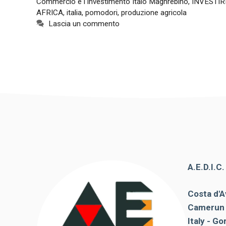
Commercio e l'Investimento Italo Maghrebino
,
INVESTIR
AFRICA
,
italia
,
pomodori
,
produzione agricola
Lascia un commento
A.E.D.I.C
Costa d'A
Camerun 
Italy - Go