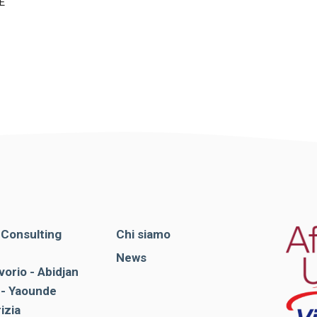
E
. Consulting
Chi siamo
News
vorio - Abidjan
- Yaounde
rizia