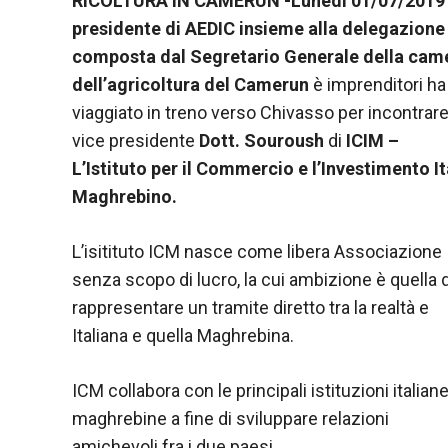
RICOLTURA IN CAMERUN -Lunedì 01/07/2019 
nostro sito
Web funzioni
presidente di AEDIC insieme alla delegazione
al meglio
composta dal Segretario Generale della cam
durante la tua
dell’agricoltura del Camerun
è imprenditori ha
visita. Se rifiuti
questi cookie,
viaggiato in treno verso Chivasso per incontrare 
alcune
vice presidente
Dott. Souroush
di
ICIM –
funzionalità
L’Istituto per il Commercio e l’Investimento It
scompariranno
dal sito web.
Maghrebino.
L’isitituto ICM nasce come libera Associazione
Marketing
senza scopo di lucro, la cui ambizione è quella d
Condividendo i
tuoi interessi e
rappresentare un tramite diretto tra la realtà e
comportamenti
Italiana e quella Maghrebina.
mentre visiti il
nostro sito,
aumenti le
ICM collabora con le principali istituzioni italian
possibilità di
maghrebine a fine di sviluppare relazioni
vedere
amichevoli fra i due paesi.