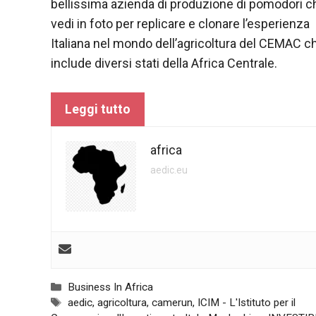
bellissima azienda di produzione di pomodori c
vedi in foto per replicare e clonare l’esperienza
Italiana nel mondo dell’agricoltura del
CEMAC
c
include diversi stati della Africa Centrale.
Leggi tutto
africa
aedic.eu
Categorie
Business In Africa
Tag
aedic
,
agricoltura
,
camerun
,
ICIM - L'Istituto per il