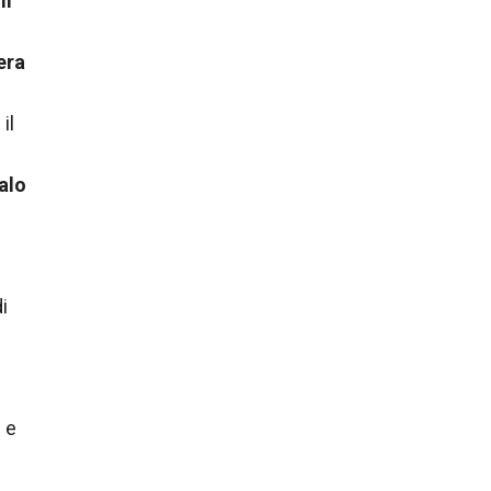
il
era
il
alo
i
e e