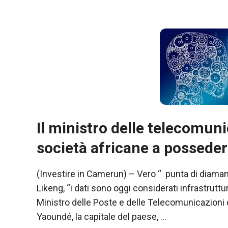
Il ministro delle telecomun
società africane a posseder
Necessario
Questi cookie
(Investire in Camerun) – Vero “ punta di diamant
non sono
Likeng, “i dati sono oggi considerati infrastrutt
opzionali.
Ministro delle Poste e delle Telecomunicazioni
Sono
necessari per
Yaoundé, la capitale del paese, …
il