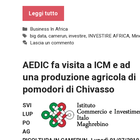
funzionamento
del sito web.
Leggi tutto
Categorie
Business In Africa
Statistiche
Tag
big data
,
camerun
,
investire
,
INVESTIRE AFRICA
,
Min
Al fine di
Lascia un commento
migliorare
la
funzionalità
AEDIC fa visita a ICM e ad
e la
struttura del
una produzione agricola di
sito Web, in
base a
pomodori di Chivasso
come viene
utilizzato il
SVI
sito Web.
LUP
PO
Experience
AG
Affinché il