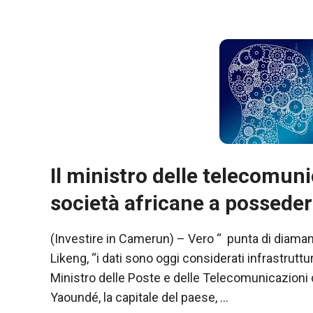
Il ministro delle telecomun
società africane a posseder
Necessario
Questi cookie
(Investire in Camerun) – Vero “ punta di diamant
non sono
Likeng, “i dati sono oggi considerati infrastrutt
opzionali.
Ministro delle Poste e delle Telecomunicazioni
Sono
necessari per
Yaoundé, la capitale del paese, …
il