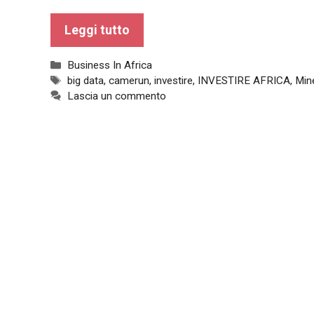
funzionamento
del sito web.
Leggi tutto
Categorie
Business In Africa
Statistiche
Tag
big data
,
camerun
,
investire
,
INVESTIRE AFRICA
,
Min
Al fine di
Lascia un commento
migliorare
la
funzionalità
e la
struttura del
sito Web, in
base a
come viene
utilizzato il
sito Web.
Experience
Affinché il