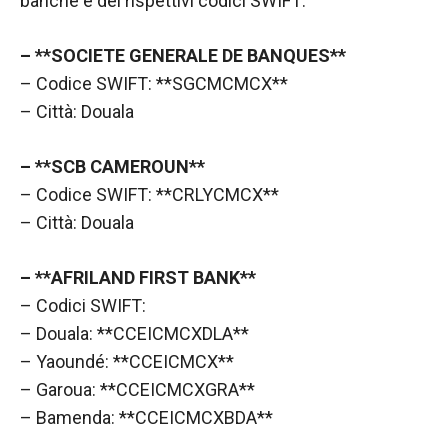
banche e dei rispettivi codici SWIFT:
nostro sito
Web funzioni
al meglio
– **SOCIETE GENERALE DE BANQUES**
durante la tua
– Codice SWIFT: **SGCMCMCX**
visita. Se rifiuti
questi cookie,
– Città: Douala
alcune
funzionalità
– **SCB CAMEROUN**
scompariranno
dal sito web.
– Codice SWIFT: **CRLYCMCX**
– Città: Douala
Marketing
– **AFRILAND FIRST BANK**
Condividendo i
tuoi interessi e
– Codici SWIFT:
comportamenti
– Douala: **CCEICMCXDLA**
mentre visiti il
– Yaoundé: **CCEICMCX**
nostro sito,
aumenti le
– Garoua: **CCEICMCXGRA**
possibilità di
– Bamenda: **CCEICMCXBDA**
vedere