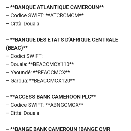
contenuti e
offerte
– **BANQUE ATLANTIQUE CAMEROUN**
personalizzati.
– Codice SWIFT: **ATCRCMCM**
– Città: Douala
– **BANQUE DES ETATS D’AFRIQUE CENTRALE
(BEAC)**
– Codici SWIFT:
– Douala: **BEACCMCX110**
– Yaoundé: **BEACCMCX**
– Garoua: **BEACCMCX120**
– **ACCESS BANK CAMEROON PLC**
– Codice SWIFT: **ABNGCMCX**
– Città: Douala
– **BANGE BANK CAMEROUN (BANGE CMR