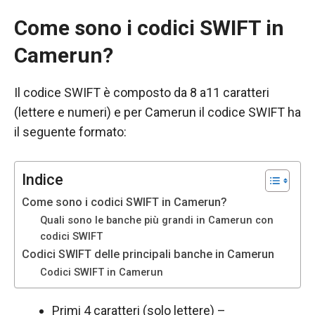
Come sono i codici SWIFT in
Camerun?
Il codice SWIFT è composto da 8 a11 caratteri
(lettere e numeri) e per Camerun il codice SWIFT ha
il seguente formato:
Indice
Come sono i codici SWIFT in Camerun?
Necessario
Quali sono le banche più grandi in Camerun con
Questi cookie
codici SWIFT
non sono
Codici SWIFT delle principali banche in Camerun
opzionali.
Codici SWIFT in Camerun
Sono
necessari per
Primi 4 caratteri (solo lettere) –
il