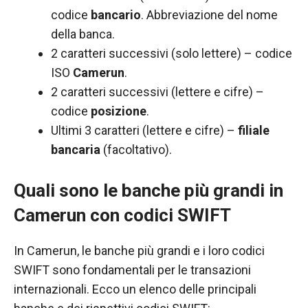
funzionamento
codice
bancario
. Abbreviazione del nome
del sito web.
della banca.
2 caratteri successivi (solo lettere) – codice
Statistiche
ISO
Camerun
.
Al fine di
2 caratteri successivi (lettere e cifre) –
migliorare
codice
posizione
.
la
Ultimi 3 caratteri (lettere e cifre) –
filiale
funzionalità
e la
bancaria
(facoltativo).
struttura del
sito Web, in
Quali sono le banche più grandi in
base a
come viene
Camerun con codici SWIFT
utilizzato il
sito Web.
In Camerun, le banche più grandi e i loro codici
SWIFT sono fondamentali per le transazioni
Experience
internazionali. Ecco un elenco delle principali
Affinché il