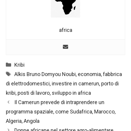
africa
Categorie
Kribi
Tag
Alkis Bruno Domyou Noubi
,
economia
,
fabbrica
di elettrodomestici
,
investire in camerun
,
porto di
kribi
,
posti di lavoro
,
sviluppo in africa
Navigazione
Il Camerun prevede di intraprendere un
articolo
programma spaziale, come Sudafrica, Marocco,
Algeria, Angola
Donne africane nel settore agro-alimentare