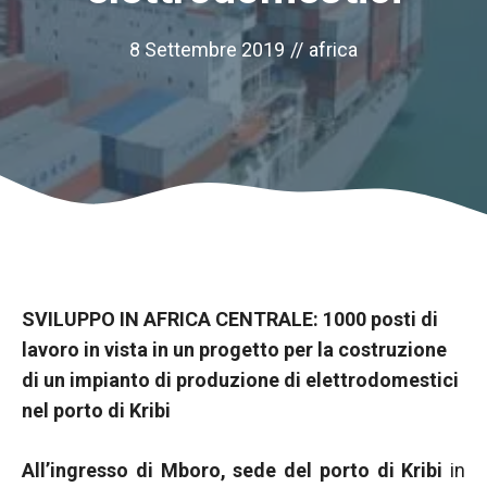
8 Settembre 2019
//
africa
SVILUPPO IN AFRICA CENTRALE: 1000 posti di
Necessario
lavoro in vista in un progetto per la costruzione
Questi cookie
di un impianto di produzione di elettrodomestici
non sono
nel porto di Kribi
opzionali.
Sono
necessari per
All’ingresso di Mboro, sede del porto di Kribi
in
il