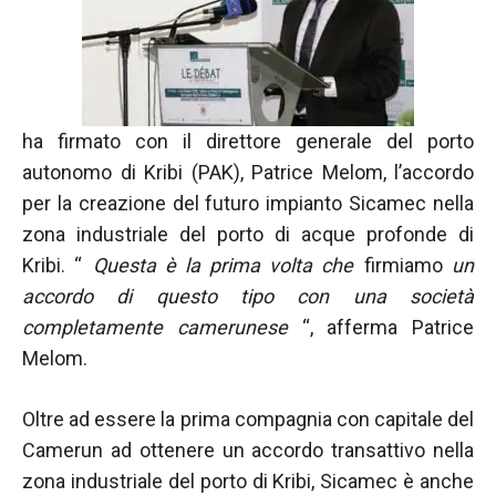
nostro sito
Web funzioni
al meglio
durante la tua
visita. Se rifiuti
questi cookie,
ha firmato con il direttore generale del porto
alcune
funzionalità
autonomo di Kribi (PAK), Patrice Melom, l’accordo
scompariranno
per la creazione del futuro impianto Sicamec nella
dal sito web.
zona industriale del porto di acque profonde di
Kribi. “
Questa è la prima volta che
firmiamo
un
Marketing
accordo di questo tipo con una società
Condividendo i
completamente camerunese
“, afferma Patrice
tuoi interessi e
Melom.
comportamenti
mentre visiti il
nostro sito,
Oltre ad essere la prima compagnia con capitale del
aumenti le
Camerun ad ottenere un accordo transattivo nella
possibilità di
vedere
zona industriale del porto di Kribi, Sicamec è anche