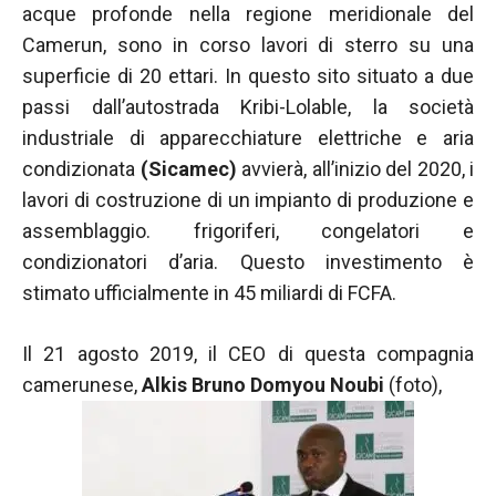
acque profonde nella regione meridionale del
funzionamento
del sito web.
Camerun, sono in corso lavori di sterro su una
superficie di 20 ettari. In questo sito situato a due
passi dall’autostrada Kribi-Lolable, la società
Statistiche
industriale di apparecchiature elettriche e aria
Al fine di
migliorare
condizionata
(Sicamec)
avvierà, all’inizio del 2020, i
la
lavori di costruzione di un impianto di produzione e
funzionalità
assemblaggio. frigoriferi, congelatori e
e la
struttura del
condizionatori d’aria. Questo investimento è
sito Web, in
stimato ufficialmente in 45 miliardi di FCFA.
base a
come viene
utilizzato il
Il 21 agosto 2019, il CEO di questa compagnia
sito Web.
camerunese,
Alkis Bruno Domyou Noubi
(foto),
Experience
Affinché il