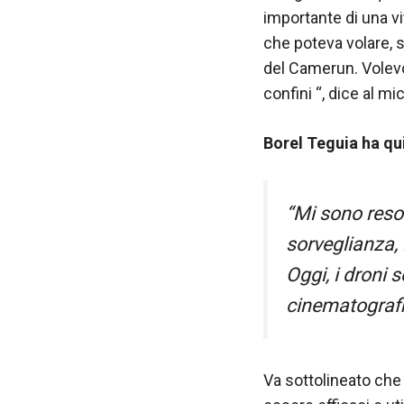
funzionamento
importante di una vi
del sito web.
che poteva volare, s
del Camerun. Volevo
confini “, dice al m
Statistiche
Al fine di
migliorare
Borel Teguia ha qu
la
funzionalità
e la
struttura del
“Mi sono reso
sito Web, in
sorveglianza, 
base a
come viene
Oggi, i droni 
utilizzato il
cinematografia
sito Web.
Experience
Va sottolineato che 
Affinché il