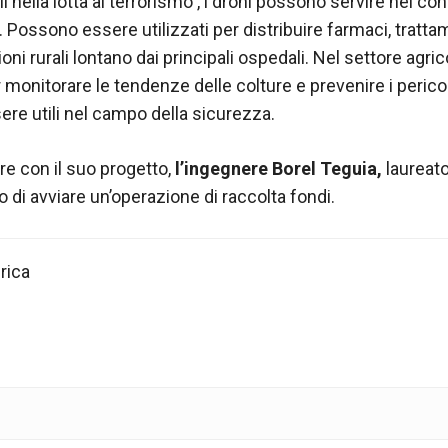
li nella lotta al terrorismo , i droni possono servire nel co
 Possono essere utilizzati per distribuire farmaci, tratta
ioni rurali lontano dai principali ospedali. Nel settore agr
r monitorare le tendenze delle colture e prevenire i pericol
e utili nel campo della sicurezza.
re con il suo progetto,
l’ingegnere Borel Teguia,
laureato
so di avviare un’operazione di raccolta fondi.
rica