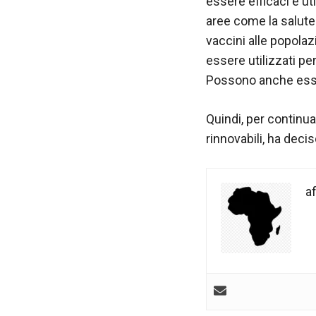
nostro sito
essere efficaci e uti
Web funzioni
aree come la salute.
al meglio
vaccini alle popolaz
durante la tua
visita. Se rifiuti
essere utilizzati pe
questi cookie,
Possono anche esser
alcune
funzionalità
Quindi, per continua
scompariranno
dal sito web.
rinnovabili, ha deci
Marketing
af
Condividendo i
tuoi interessi e
comportamenti
mentre visiti il
nostro sito,
aumenti le
possibilità di
vedere