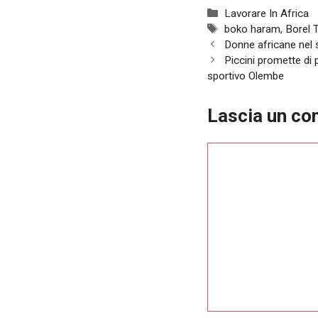
contenuti e
Categorie
Lavorare In Africa
offerte
Tag
boko haram
,
Borel 
personalizzati.
Navigazione
Donne africane nel 
articolo
Piccini promette di 
sportivo Olembe
Lascia un c
Commento