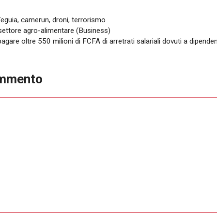
Teguia
,
camerun
,
droni
,
terrorismo
settore agro-alimentare (Business)
pagare oltre 550 milioni di FCFA di arretrati salariali dovuti a dipend
ommento