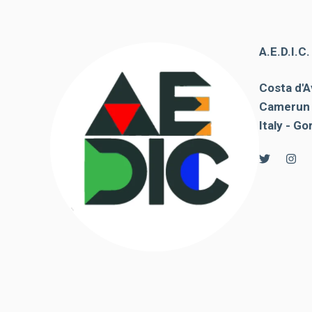
A.E.D.I.C
Costa d'A
Camerun 
Italy - Go