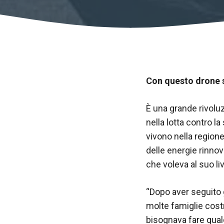
Con questo drone s
È una grande rivolu
nella lotta contro l
vivono nella regione
delle energie rinnov
Necessario
che voleva al suo liv
Questi cookie
non sono
opzionali.
“Dopo aver seguito 
Sono
molte famiglie costr
necessari per
bisognava fare qualc
il