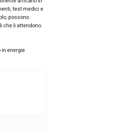
ntinente africano in
menti, test medici e
icolo, possono
i che li attendono.
 in energie