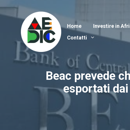
Vai
al
contenuto
Home
Investire in Afr
Contatti
Beac prevede che 
esportati d