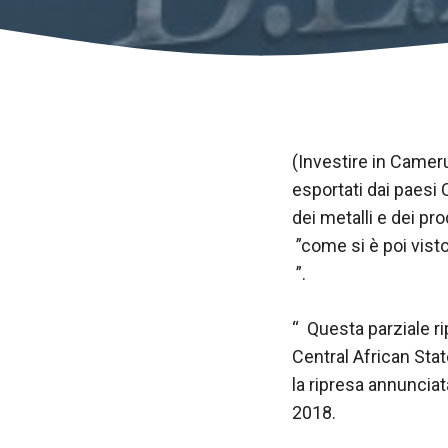
(Investire in Camer
esportati dai paesi
dei metalli e dei pr
”come si è poi vist
”.
Necessario
“ Questa parziale r
Questi cookie
Central African Stat
non sono
opzionali.
la ripresa annuncia
Sono
2018.
necessari per
il