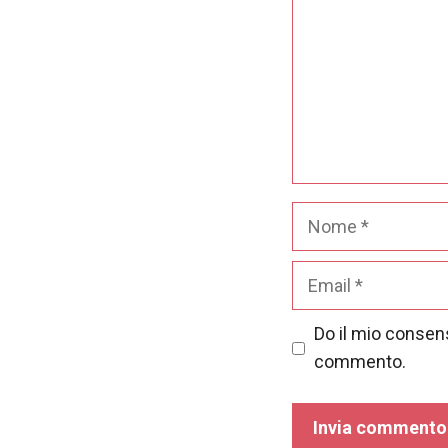
nostro sito
Web funzioni
al meglio
durante la tua
visita. Se rifiuti
questi cookie,
alcune
funzionalità
scompariranno
dal sito web.
Nome
Marketing
Email
Condividendo i
tuoi interessi e
comportamenti
Do il mio consens
mentre visiti il
commento.
nostro sito,
aumenti le
possibilità di
vedere