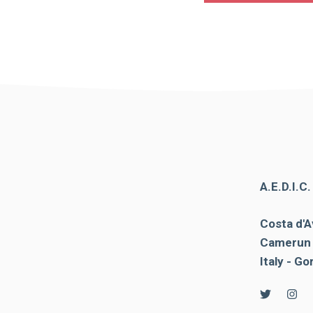
contenuti e
offerte
personalizzati.
A.E.D.I.C
Costa d'A
Camerun 
Italy - Go