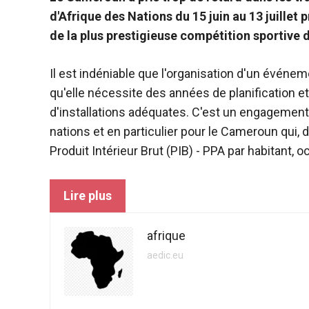
sont
d'Afrique des Nations du 15 juin au 13 juillet 
nécessaires au
fonctionnement
de la plus prestigieuse compétition sportive 
du site web.
Il est indéniable que l'organisation d'un événem
qu'elle nécessite des années de planification e
Statistiques
Afin
d'installations adéquates. C'est un engagement f
d'améliorer la
nations et en particulier pour le Cameroun qui,
fonctionnalité
Produit Intérieur Brut (PIB) - PPA par habitant,
et la structure
du site web,
en fonction
Lire plus
de la manière
dont le site
est utilisé.
afrique
aedic.eu
Expérience
Afin que notre
site web