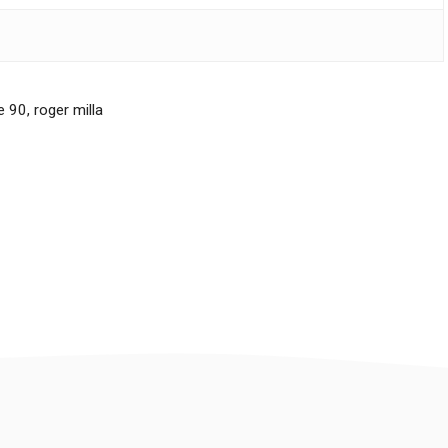
ie 90
,
roger milla