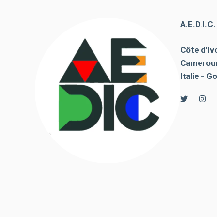
de voir des
contenus et
A.E.D.I.C
des offres
personnalisés.
Côte d'Ivo
Cameroun
Italie - Go