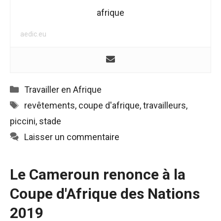
fonctionne au
afrique
mieux pendant
votre visite. Si
aedic.eu
vous refusez
ces cookies,
certaines
fonctionnalités
disparaîtront
Catégories
Travailler en Afrique
du site web.
Étiquettes
revêtements
,
coupe d'afrique
,
travailleurs
,
piccini
,
stade
Marketing
En partageant
Laisser un commentaire
vos intérêts et
votre
comportement
Le Cameroun renonce à la
lors de la
visite de notre
Coupe d'Afrique des Nations
site, vous
augmentez
2019
les chances