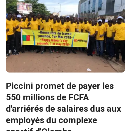
Piccini promet de payer les
550 millions de FCFA
d'arriérés de salaires dus aux
Nécessaire
Ces cookies ne
employés du complexe
sont pas
facultatifs. Ils