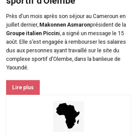
sportif d'Olembe
sont
nécessaires au
fonctionnement
Près d'un mois après son séjour au Cameroun en
du site web.
juillet dernier,
Makonnen Asmaron
président de la
Groupe italien Piccin
i, a signé un message le 15
août. Elle s'est engagée à rembourser les salaires
Statistiques
Afin
dus aux personnes ayant travaillé sur le site du
d'améliorer la
complexe sportif d'Olembe, dans la banlieue de
fonctionnalité
Yaoundé.
et la structure
du site web,
en fonction
Lire plus
de la manière
dont le site
est utilisé.
Expérience
Afin que notre
site web