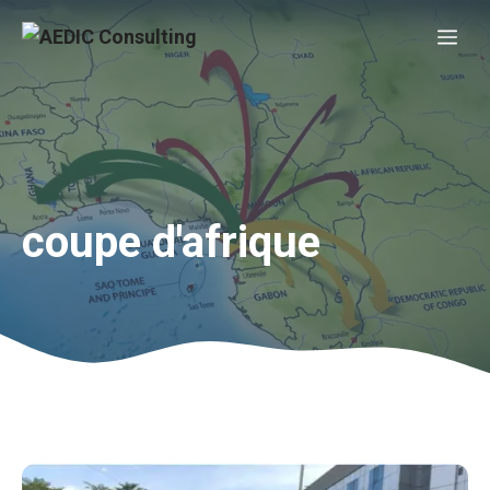
Aller
Me
au
contenu
coupe d'afrique