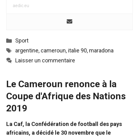
de voir des
aedic.eu
contenus et
des offres
personnalisés.
Catégories
Sport
Étiquettes
argentine
,
cameroun
,
italie 90
,
maradona
Laisser un commentaire
Le Cameroun renonce à la
Coupe d'Afrique des Nations
2019
La Caf, la Confédération de football des pays
africains, a décidé le 30 novembre que le