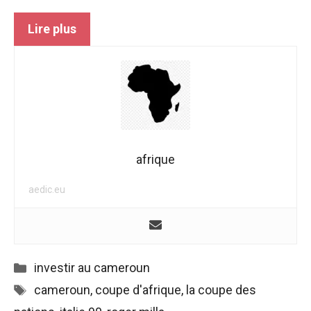
Lire plus
afrique
aedic.eu
Catégories
investir au cameroun
Étiquettes
cameroun
,
coupe d'afrique
,
la coupe des