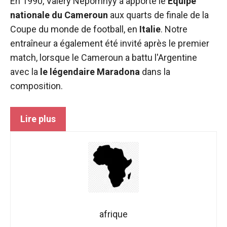
En 1990, Valery Nepomnyy a apporté le
Équipe
fonctionne au
nationale du Cameroun
aux quarts de finale de la
mieux pendant
votre visite. Si
Coupe du monde de football, en
Italie
. Notre
vous refusez
entraîneur a également été invité après le premier
ces cookies,
match, lorsque le Cameroun a battu l'Argentine
certaines
fonctionnalités
avec la
le légendaire Maradona
dans la
disparaîtront
composition.
du site web.
Lire plus
Marketing
En partageant
vos intérêts et
votre
comportement
lors de la
visite de notre
site, vous
augmentez
afrique
les chances