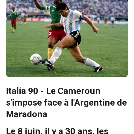
Italia 90 - Le Cameroun
s'impose face à l'Argentine de
Nécessaire
Maradona
Ces cookies ne
sont pas
Le 8 juin, il y a 30 ans, les
facultatifs. Ils