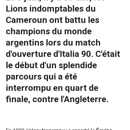
sont
Lions indomptables du
nécessaires au
fonctionnement
Cameroun ont battu les
du site web.
champions du monde
Statistiques
argentins lors du match
Afin
d'ouverture d'Italia 90. C'était
d'améliorer la
fonctionnalité
le début d'un splendide
et la structure
du site web,
parcours qui a été
en fonction
de la manière
interrompu en quart de
dont le site
est utilisé.
finale, contre l'Angleterre.
Expérience
Afin que notre
site web