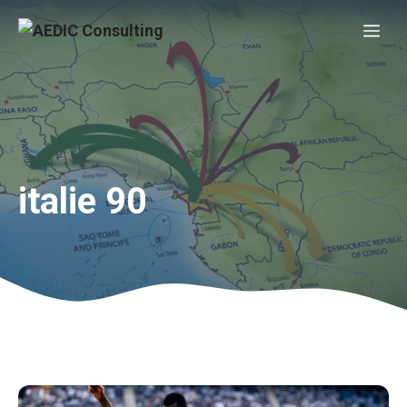
Aller
Me
au
contenu
italie 90