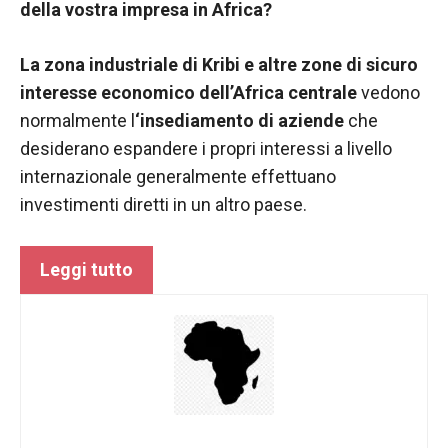
della vostra impresa in Africa?
funzionamento
del sito web.
La zona industriale di
Kribi e altre zone di sicuro
interesse economico dell’Africa centrale
vedono
Statistiche
normalmente l
‘insediamento di aziende
che
Al fine di
desiderano espandere i propri interessi a livello
migliorare
la
internazionale generalmente effettuano
funzionalità
investimenti diretti in un altro paese.
e la
struttura del
sito Web, in
Leggi tutto
base a
come viene
utilizzato il
sito Web.
Experience
Affinché il