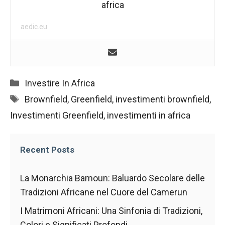
nostro sito
africa
Web funzioni
al meglio
aedic.eu
durante la tua
visita. Se rifiuti
questi cookie,
alcune
funzionalità
Categorie
Investire In Africa
scompariranno
dal sito web.
Tag
Brownfield
,
Greenfield
,
investimenti brownfield
,
Investimenti Greenfield
,
investimenti in africa
Marketing
Condividendo i
Recent Posts
tuoi interessi e
comportamenti
mentre visiti il
La Monarchia Bamoun: Baluardo Secolare delle
nostro sito,
Tradizioni Africane nel Cuore del Camerun
aumenti le
possibilità di
I Matrimoni Africani: Una Sinfonia di Tradizioni,
vedere
Colori e Significati Profondi