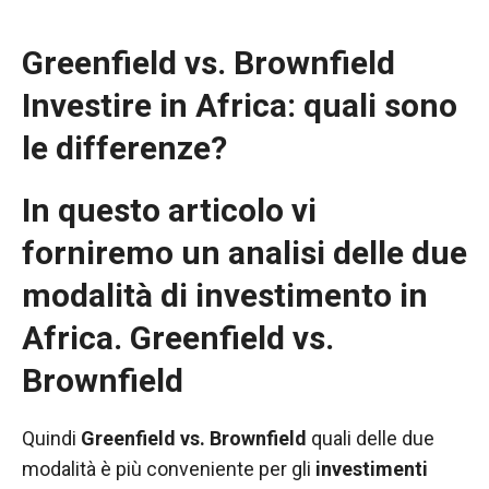
Greenfield vs. Brownfield
Investire in Africa: quali sono
le differenze?
In questo articolo vi
forniremo un analisi delle due
modalità di
investimento in
Africa. Greenfield vs.
Necessario
Questi cookie
Brownfield
non sono
opzionali.
Sono
Quindi
Greenfield vs. Brownfield
quali delle due
necessari per
modalità è più conveniente per gli
investimenti
il