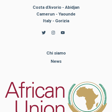
Costa d'Avorio - Abidjan
Camerun - Yaounde
Italy - Gorizia
Chi siamo
News