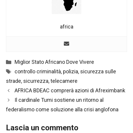
africa
Categorie
Miglior Stato Africano Dove Vivere
Tag
controllo criminalità
,
polizia
,
sicurezza sulle
strade
,
sicurrezza
,
telecamere
Navigazione
AFRICA BDEAC comprerà azioni di Afreximbank
articolo
Il cardinale Tumi sostiene un ritorno al
federalismo come soluzione alla crisi anglofona
Lascia un commento