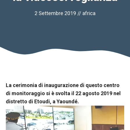
2 Settembre 2019
//
africa
La cerimonia di inaugurazione di questo centro
Necessario
di monitoraggio si è svolta il 22 agosto 2019 nel
Questi cookie
distretto di Etoudi, a Yaoundé.
non sono
opzionali.
Sono
necessari per
il