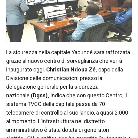
funzionamento
del sito web.
Statistiche
Al fine di
migliorare
la
La sicurezza nella capitale Yaoundé sarà rafforzata
funzionalità
grazie al nuovo centro di sorveglianza che verrà
e la
inaugurato oggi.
Christian Ndoua Zé,
capo della
struttura del
sito Web, in
Divisione delle comunicazioni presso la
base a
delegazione generale per la sicurezza
come viene
nazionale
(Dgsn),
indica che con questo Centro, il
utilizzato il
sito Web.
sistema TVCC della capitale passa da 70
telecamere di controllo al suo lancio, a quasi 2.000
al momento. L’infrastruttura nel distretto
Experience
amministrativo è stata dotata di generatori
Affinché il