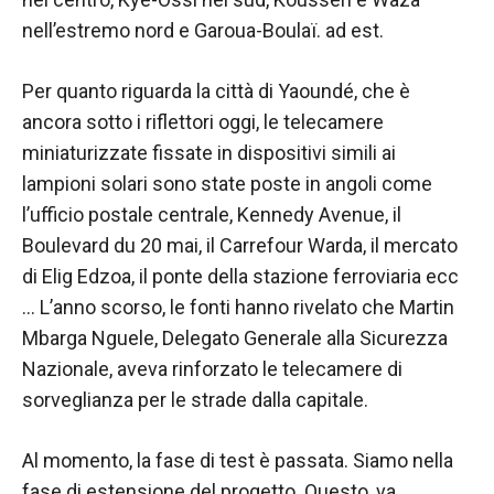
contenuti e
offerte
nell’estremo nord e Garoua-Boulaï. ad est.
personalizzati.
Per quanto riguarda la città di Yaoundé, che è
ancora sotto i riflettori oggi, le telecamere
miniaturizzate fissate in dispositivi simili ai
lampioni solari sono state poste in angoli come
l’ufficio postale centrale, Kennedy Avenue, il
Boulevard du 20 mai, il Carrefour Warda, il mercato
di Elig Edzoa, il ponte della stazione ferroviaria ecc
… L’anno scorso, le fonti hanno rivelato che Martin
Mbarga Nguele, Delegato Generale alla Sicurezza
Nazionale, aveva rinforzato le telecamere di
sorveglianza per le strade dalla capitale.
Al momento, la fase di test è passata. Siamo nella
fase di estensione del progetto. Questo, va