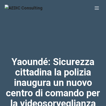
Vai
Me
al
contenuto
Yaoundé: Sicurezza
cittadina la polizia
inaugura un nuovo
centro di comando per
la videosorveglianza