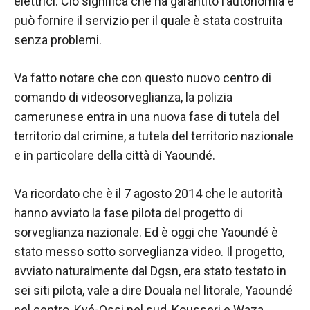
nostro sito
elettrici. Ciò significa che ha garantito l’autonomia e
Web funzioni
può fornire il servizio per il quale è stata costruita
al meglio
senza problemi.
durante la tua
visita. Se rifiuti
questi cookie,
Va fatto notare che con questo nuovo centro di
alcune
comando di videosorveglianza, la polizia
funzionalità
camerunese entra in una nuova fase di tutela del
scompariranno
dal sito web.
territorio dal crimine, a tutela del territorio nazionale
e in particolare della città di Yaoundé.
Marketing
Va ricordato che è il 7 agosto 2014 che le autorità
Condividendo i
tuoi interessi e
hanno avviato la fase pilota del progetto di
comportamenti
sorveglianza nazionale. Ed è oggi che Yaoundé è
mentre visiti il
stato messo sotto sorveglianza video. Il progetto,
nostro sito,
aumenti le
avviato naturalmente dal Dgsn, era stato testato in
possibilità di
sei siti pilota, vale a dire Douala nel litorale, Yaoundé
vedere
nel centro, Kyé-Ossi nel sud, Kousseri e Waza