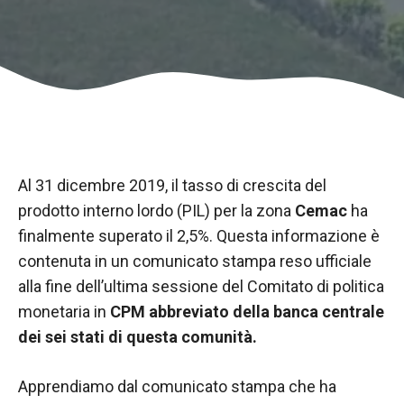
Al 31 dicembre 2019, il tasso di crescita del
prodotto interno lordo (PIL) per la zona
Cemac
ha
finalmente superato il 2,5%. Questa informazione è
contenuta in un comunicato stampa reso ufficiale
Necessario
alla fine dell’ultima sessione del Comitato di politica
Questi cookie
monetaria in
CPM abbreviato della banca centrale
non sono
dei sei stati di questa comunità.
opzionali.
Sono
necessari per
Apprendiamo dal comunicato stampa che ha
il