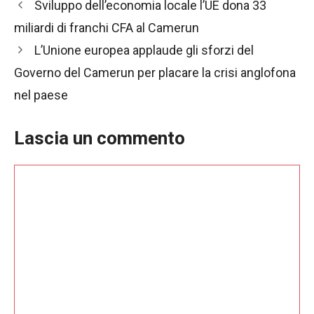
contenuti e
Navigazione
Sviluppo dell’economia locale l’UE dona 33
offerte
articolo
miliardi di franchi CFA al Camerun
personalizzati.
L’Unione europea applaude gli sforzi del
Governo del Camerun per placare la crisi anglofona
nel paese
Lascia un commento
Commento