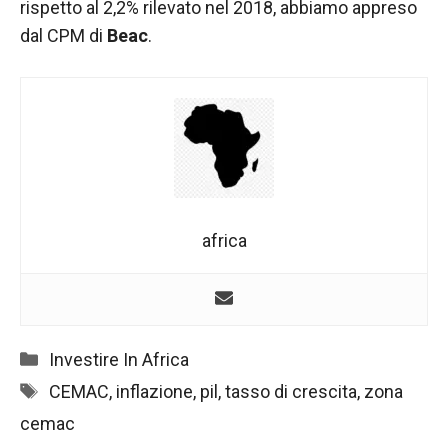
nostro sito
rispetto al 2,2% rilevato nel 2018, abbiamo appreso
Web funzioni
dal CPM di
Beac
.
al meglio
durante la tua
visita. Se rifiuti
questi cookie,
alcune
funzionalità
scompariranno
dal sito web.
africa
Marketing
Condividendo i
tuoi interessi e
comportamenti
mentre visiti il
Categorie
Investire In Africa
nostro sito,
aumenti le
Tag
CEMAC
,
inflazione
,
pil
,
tasso di crescita
,
zona
possibilità di
cemac
vedere