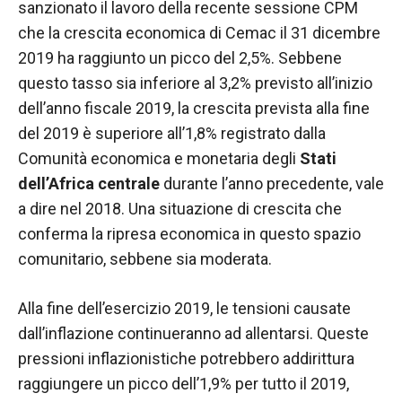
sanzionato il lavoro della recente sessione CPM
funzionamento
che la crescita economica di Cemac il 31 dicembre
del sito web.
2019 ha raggiunto un picco del 2,5%. Sebbene
questo tasso sia inferiore al 3,2% previsto all’inizio
Statistiche
dell’anno fiscale 2019, la crescita prevista alla fine
Al fine di
del 2019 è superiore all’1,8% registrato dalla
migliorare
la
Comunità economica e monetaria degli
Stati
funzionalità
dell’Africa centrale
durante l’anno precedente, vale
e la
a dire nel 2018. Una situazione di crescita che
struttura del
sito Web, in
conferma la ripresa economica in questo spazio
base a
comunitario, sebbene sia moderata.
come viene
utilizzato il
sito Web.
Alla fine dell’esercizio 2019, le tensioni causate
dall’inflazione continueranno ad allentarsi. Queste
pressioni inflazionistiche potrebbero addirittura
Experience
raggiungere un picco dell’1,9% per tutto il 2019,
Affinché il