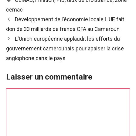
de voir des
cemac
contenus et
des offres
Navigation
Développement de l'économie locale L'UE fait
personnalisés.
des
don de 33 milliards de francs CFA au Cameroun
articles
L'Union européenne applaudit les efforts du
gouvernement camerounais pour apaiser la crise
anglophone dans le pays
Laisser un commentaire
Commentaire