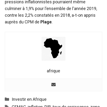
pressions inflationnistes pourraient même
fonctionne au
culminer à 1,9% pour l'ensemble de l'année 2019,
mieux pendant
votre visite. Si
contre les 2,2% constatés en 2018, a-t-on appris
vous refusez
auprès du CPM de
Plage
.
ces cookies,
certaines
fonctionnalités
disparaîtront
du site web.
Marketing
En partageant
vos intérêts et
afrique
votre
comportement
lors de la
visite de notre
site, vous
Catégories
Investir en Afrique
augmentez
les chances
Étiquettes
CEMAC
,
inflation
,
PIB
,
taux de croissance
,
zone