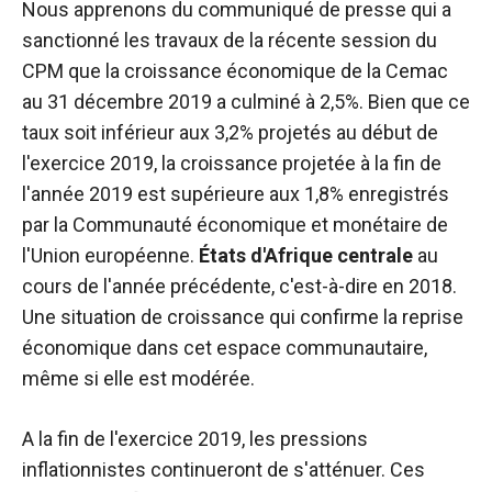
Nous apprenons du communiqué de presse qui a
sont
nécessaires au
sanctionné les travaux de la récente session du
fonctionnement
CPM que la croissance économique de la Cemac
du site web.
au 31 décembre 2019 a culminé à 2,5%. Bien que ce
taux soit inférieur aux 3,2% projetés au début de
Statistiques
l'exercice 2019, la croissance projetée à la fin de
Afin
l'année 2019 est supérieure aux 1,8% enregistrés
d'améliorer la
par la Communauté économique et monétaire de
fonctionnalité
et la structure
l'Union européenne.
États d'Afrique centrale
au
du site web,
cours de l'année précédente, c'est-à-dire en 2018.
en fonction
Une situation de croissance qui confirme la reprise
de la manière
dont le site
économique dans cet espace communautaire,
est utilisé.
même si elle est modérée.
Expérience
A la fin de l'exercice 2019, les pressions
Afin que notre
inflationnistes continueront de s'atténuer. Ces
site web