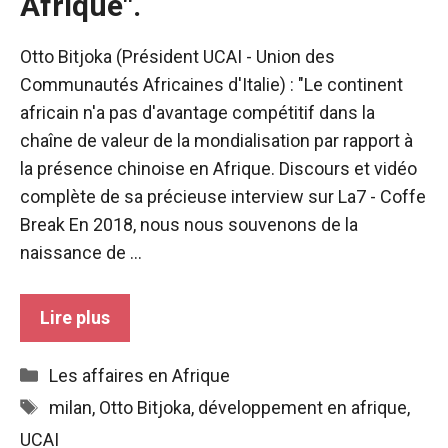
Afrique".
sont
nécessaires au
fonctionnement
Otto Bitjoka (Président UCAI - Union des
du site web.
Communautés Africaines d'Italie) : "Le continent
africain n'a pas d'avantage compétitif dans la
Statistiques
chaîne de valeur de la mondialisation par rapport à
Afin
la présence chinoise en Afrique. Discours et vidéo
d'améliorer la
complète de sa précieuse interview sur La7 - Coffe
fonctionnalité
Break En 2018, nous nous souvenons de la
et la structure
du site web,
naissance de ...
en fonction
de la manière
dont le site
Lire plus
est utilisé.
Catégories
Les affaires en Afrique
Expérience
Étiquettes
milan
,
Otto Bitjoka
,
développement en afrique
,
Afin que notre
UCAI
site web