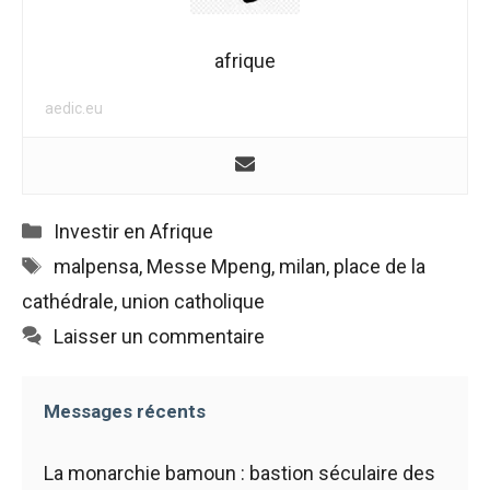
afrique
aedic.eu
Catégories
Investir en Afrique
Étiquettes
malpensa
,
Messe Mpeng
,
milan
,
place de la
cathédrale
,
union catholique
Laisser un commentaire
Messages récents
La monarchie bamoun : bastion séculaire des