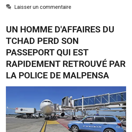
fonctionne au
Laisser un commentaire
mieux pendant
votre visite. Si
vous refusez
UN HOMME D'AFFAIRES DU
ces cookies,
certaines
TCHAD PERD SON
fonctionnalités
disparaîtront
PASSEPORT QUI EST
du site web.
RAPIDEMENT RETROUVÉ PAR
LA POLICE DE MALPENSA
Marketing
En partageant
vos intérêts et
votre
comportement
lors de la
visite de notre
site, vous
augmentez
les chances