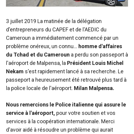
de voir des
contenus et
des offres
3 juillet 2019 La matinée de la délégation
personnalisés.
d'entrepreneurs du CAPEF et de l'AEDIC du
Cameroun a immédiatement commencé par un
problème onéreux, un connu...
homme d'affaires
du Tchad et du Cameroun
a perdu son passeport à
l'aéroport de Malpensa, la
Président Louis Michel
Nekam
s'est rapidement lancé à sa recherche. Le
passeport a heureusement été retrouvé plus tard à
la police locale de l'aéroport.
Milan Malpensa
.
Nous remercions le
Police italienne
qui assure le
service à l'aéroport,
pour votre soutien et vos
services à la coopération internationale. Merci
d'avoir aidé à résoudre un problème qui aurait