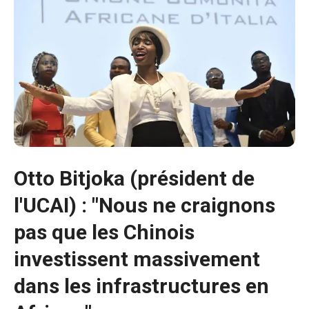
Otto Bitjoka (président de
l'UCAI) : "Nous ne craignons
pas que les Chinois
investissent massivement
Nécessaire
Ces cookies ne
dans les infrastructures en
sont pas
facultatifs. Ils