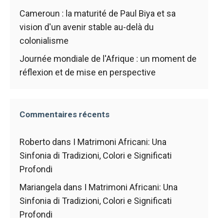
de voir des
Cameroun : la maturité de Paul Biya et sa
contenus et
vision d'un avenir stable au-delà du
des offres
personnalisés.
colonialisme
Journée mondiale de l'Afrique : un moment de
réflexion et de mise en perspective
Commentaires récents
Roberto
dans
I Matrimoni Africani: Una
Sinfonia di Tradizioni, Colori e Significati
Profondi
Mariangela
dans
I Matrimoni Africani: Una
Sinfonia di Tradizioni, Colori e Significati
Profondi