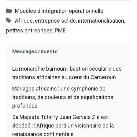
fonctionne au
Catégories
Modèles d'intégration opérationnelle
mieux pendant
votre visite. Si
Étiquettes
Afrique
,
entreprise solide
,
internationalisation
,
vous refusez
petites entreprises
ces cookies,
,
PME
certaines
fonctionnalités
disparaîtront
Messages récents
du site web.
La monarchie bamoun : bastion séculaire des
Marketing
traditions africaines au cœur du Cameroun
En partageant
Mariages africains : une symphonie de
vos intérêts et
votre
traditions, de couleurs et de significations
comportement
profondes
lors de la
visite de notre
Sa Majesté Tchiffy Jean Gervais Zié est
site, vous
décédé : l'Afrique perd un visionnaire de la
augmentez
renaissance continentale
les chances