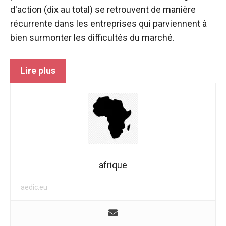
sont
d'action (dix au total) se retrouvent de manière
nécessaires au
récurrente dans les entreprises qui parviennent à
fonctionnement
du site web.
bien surmonter les difficultés du marché.
Statistiques
Lire plus
Afin
d'améliorer la
fonctionnalité
et la structure
du site web,
en fonction
de la manière
dont le site
afrique
est utilisé.
aedic.eu
Expérience
Afin que notre
site web