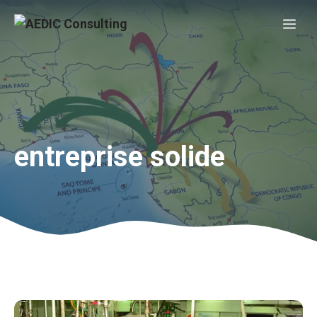
Aller
Me
au
contenu
entreprise solide