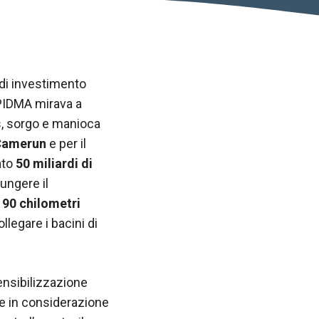
 di investimento
 PIDMA mirava a
s, sorgo e manioca
Camerun
e per il
ato
50 miliardi di
ungere il
190 chilometri
llegare i bacini di
ensibilizzazione
se in considerazione