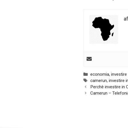
contenuti e
offerte
personalizzati.
af
Categorie
economia
,
investir
Tag
camerun
,
investire 
Navigazione
Perchè investire in
articolo
Camerun – Telefoni