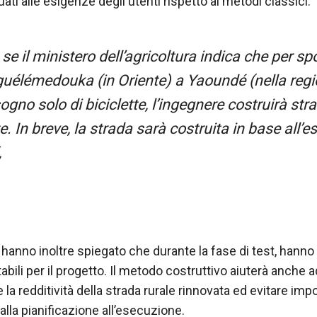
i alle esigenze degli utenti rispetto ai metodi classici.
se il ministero dell’agricoltura indica che per sp
guélémedouka (in Oriente) a Yaoundé (nella regi
sogno solo di biciclette, l’ingegnere costruirà str
te. In breve, la strada sarà costruita in base all’
,
anno inoltre spiegato che durante la fase di test, hanno 
abili per il progetto. Il metodo costruttivo aiuterà anche 
la redditività della strada rurale rinnovata ed evitare impor
dalla pianificazione all’esecuzione.