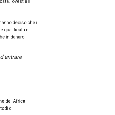
ta, l’ovest e il
hanno deciso che i
e qualificata e
che in danaro.
d entrare
ne dell’Africa
todi di