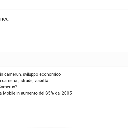
rica
e in camerun
,
sviluppo economico
in camerun
,
strade
,
viabilità
 Camerun?
a Mobile in aumento del 85% dal 2005