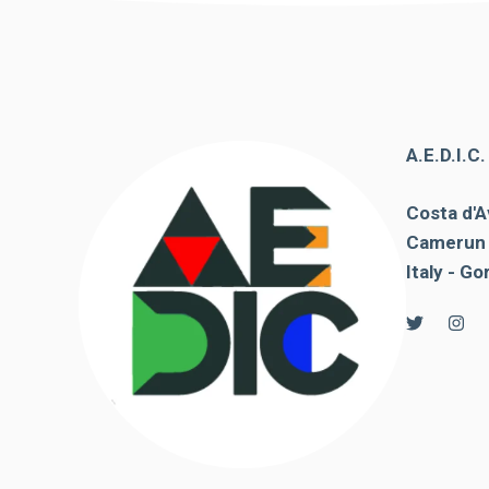
A.E.D.I.C
Costa d'A
Camerun 
Italy - Go