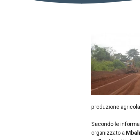
Necessario
Questi cookie
produzione agricola
non sono
opzionali.
Secondo le informaz
Sono
necessari per
organizzato a
Mbal
il