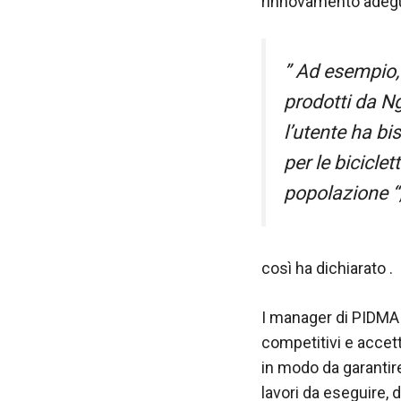
nostro sito
rinnovamento adeguat
Web funzioni
al meglio
durante la tua
” Ad esempio, 
visita. Se rifiuti
questi cookie,
prodotti da N
alcune
l’utente ha bi
funzionalità
scompariranno
per le biciclet
dal sito web.
popolazione “
Marketing
Condividendo i
così ha dichiarato .
tuoi interessi e
comportamenti
mentre visiti il
I manager di PIDMA h
nostro sito,
competitivi e accett
aumenti le
possibilità di
in modo da garantire 
vedere
lavori da eseguire, 