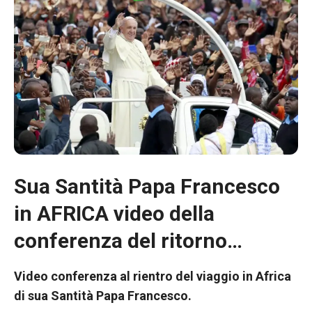
Sua Santità Papa Francesco
in AFRICA video della
Necessario
Questi cookie
conferenza del ritorno…
non sono
opzionali.
Video conferenza al rientro del viaggio in Africa
Sono
necessari per
di sua Santità Papa Francesco.
il