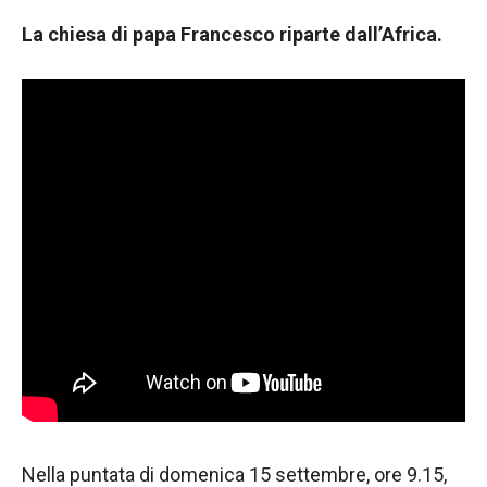
funzionamento
La chiesa di papa Francesco
riparte dall’Africa
.
del sito web.
Statistiche
Al fine di
migliorare
la
funzionalità
e la
struttura del
sito Web, in
base a
come viene
utilizzato il
sito Web.
Experience
Affinché il
Nella puntata di domenica 15 settembre, ore 9.15,