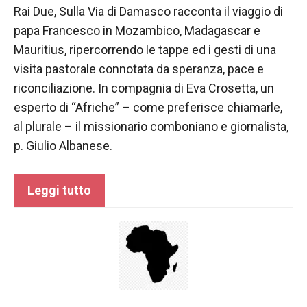
nostro sito
Rai Due, Sulla Via di Damasco racconta il viaggio di
Web funzioni
al meglio
papa Francesco in Mozambico, Madagascar e
durante la tua
Mauritius, ripercorrendo le tappe ed i gesti di una
visita. Se rifiuti
visita pastorale connotata da speranza, pace e
questi cookie,
alcune
riconciliazione. In compagnia di Eva Crosetta, un
funzionalità
esperto di “Afriche” – come preferisce chiamarle,
scompariranno
al plurale – il missionario comboniano e giornalista,
dal sito web.
p. Giulio Albanese.
Marketing
Leggi tutto
Condividendo i
tuoi interessi e
comportamenti
mentre visiti il
nostro sito,
aumenti le
possibilità di
vedere