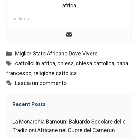
contenuti e
africa
offerte
personalizzati.
aedic.eu
Categorie
Miglior Stato Africano Dove Vivere
Tag
cattolici in africa
,
chiesa
,
chiesa cattolica
,
papa
francesco
,
religione cattolica
Lascia un commento
Recent Posts
La Monarchia Bamoun: Baluardo Secolare delle
Tradizioni Africane nel Cuore del Camerun