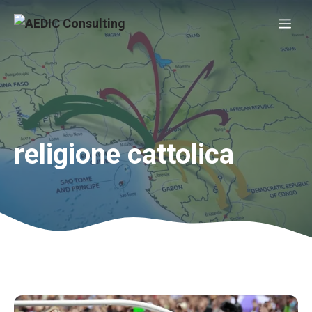
Vai
Me
al
contenuto
religione cattolica