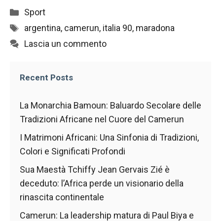
contenuti e
Categorie
offerte
Sport
personalizzati.
Tag
argentina
,
camerun
,
italia 90
,
maradona
Lascia un commento
Recent Posts
La Monarchia Bamoun: Baluardo Secolare delle
Tradizioni Africane nel Cuore del Camerun
I Matrimoni Africani: Una Sinfonia di Tradizioni,
Colori e Significati Profondi
Sua Maestà Tchiffy Jean Gervais Zié è
deceduto: l’Africa perde un visionario della
rinascita continentale
Camerun: La leadership matura di Paul Biya e