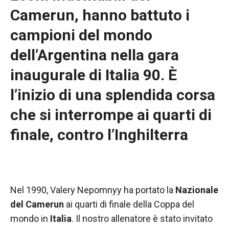
funzionamento
Camerun, hanno battuto i
del sito web.
campioni del mondo
dell’Argentina nella gara
Statistiche
Al fine di
inaugurale di Italia 90. È
migliorare
la
l’inizio di una splendida corsa
funzionalità
e la
che si interrompe ai quarti di
struttura del
sito Web, in
finale, contro l’Inghilterra
base a
come viene
utilizzato il
sito Web.
Nel 1990, Valery Nepomnyy ha portato la
Nazionale
del Camerun
ai quarti di finale della Coppa del
Experience
mondo in
Italia
. Il nostro allenatore è stato invitato
Affinché il