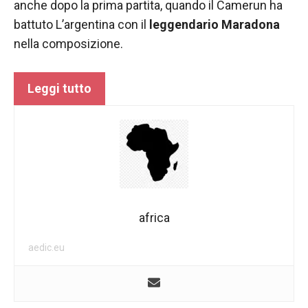
nostro sito
anche dopo la prima partita, quando il Camerun ha
Web funzioni
battuto L’argentina con il
leggendario Maradona
al meglio
nella composizione.
durante la tua
visita. Se rifiuti
questi cookie,
alcune
Leggi tutto
funzionalità
scompariranno
dal sito web.
Marketing
Condividendo i
tuoi interessi e
africa
comportamenti
mentre visiti il
aedic.eu
nostro sito,
aumenti le
possibilità di
vedere