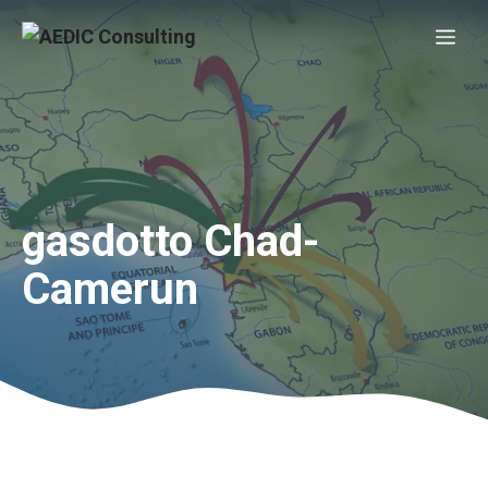
Vai
Me
al
contenuto
gasdotto Chad-
Camerun