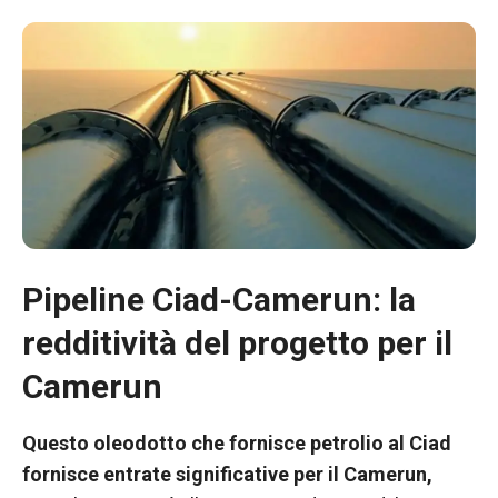
Pipeline Ciad-Camerun: la
redditività del progetto per il
Necessario
Questi cookie
Camerun
non sono
opzionali.
Questo oleodotto che fornisce petrolio al Ciad
Sono
necessari per
fornisce entrate significative per il
Camerun,
il