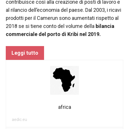
contribuisce così alla creazione di posti di lavoro e
funzionamento
al rilancio dell’economia del paese. Dal 2003, i ricavi
del sito web.
prodotti per il Camerun sono aumentati rispetto al
2018 se si tiene conto del volume della
bilancia
Statistiche
commerciale del porto di Kribi nel 2019.
Al fine di
migliorare
la
Leggi tutto
funzionalità
e la
struttura del
sito Web, in
base a
come viene
utilizzato il
sito Web.
africa
Experience
aedic.eu
Affinché il