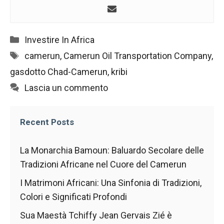
nostro sito
Web funzioni
al meglio
durante la tua
Categorie
Investire In Africa
visita. Se rifiuti
questi cookie,
Tag
camerun
,
Camerun Oil Transportation Company
,
alcune
gasdotto Chad-Camerun
,
kribi
funzionalità
scompariranno
Lascia un commento
dal sito web.
Recent Posts
Marketing
Condividendo i
La Monarchia Bamoun: Baluardo Secolare delle
tuoi interessi e
comportamenti
Tradizioni Africane nel Cuore del Camerun
mentre visiti il
nostro sito,
I Matrimoni Africani: Una Sinfonia di Tradizioni,
aumenti le
Colori e Significati Profondi
possibilità di
vedere
Sua Maestà Tchiffy Jean Gervais Zié è