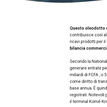
Questo oleodotto c
contribuisce così all
ricavi prodotti per 
bilancia commercial
Secondo la Nationa
generare entrate per
miliardi di FCFA , o 
Necessario
Questi cookie
come diritto di tran
non sono
base annua. È quindi 
opzionali.
registrati. Notevoli
Sono
necessari per
il terminal Komé-Kr
il