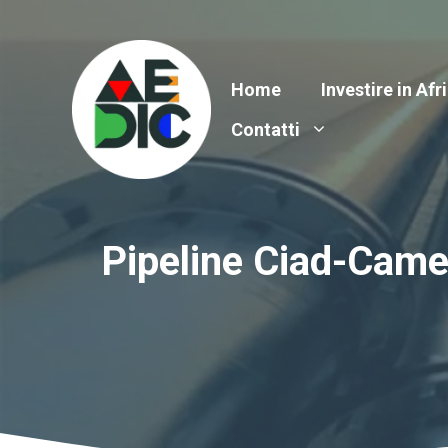
Vai
al
contenuto
Home
Investire in Afr
Contatti
Pipeline Ciad-Camer