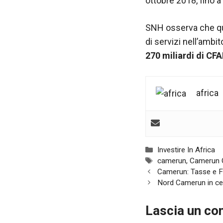
ottobre 2018, fino 
nostro sito
Web funzioni
al meglio
SNH osserva che qua
durante la tua
di servizi nell’ambi
visita. Se rifiuti
questi cookie,
270 miliardi di CFAF
alcune
funzionalità
scompariranno
africa
dal sito web.
Marketing
Condividendo i
Categorie
tuoi interessi e
Investire In Africa
comportamenti
Tag
camerun
,
Camerun O
mentre visiti il
Navigazione
Camerun: Tasse e F
nostro sito,
articolo
Nord Camerun in cerc
aumenti le
possibilità di
Lascia un c
vedere