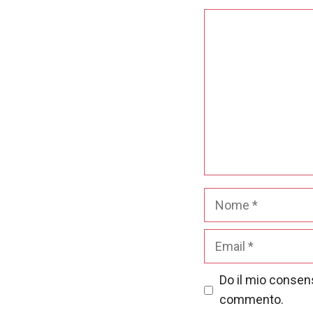
contenuti e
offerte
Commento
personalizzati.
Nome
Email
Do il mio consens
commento.