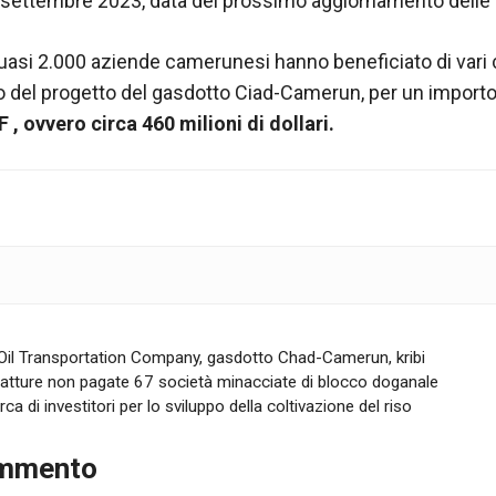
a settembre 2023, data del prossimo aggiornamento delle 
si 2.000 aziende camerunesi hanno beneficiato di vari co
to del progetto del gasdotto Ciad-Camerun, per un importo
 , ovvero circa 460 milioni di dollari.
il Transportation Company
,
gasdotto Chad-Camerun
,
kribi
atture non pagate 67 società minacciate di blocco doganale
a di investitori per lo sviluppo della coltivazione del riso
ommento