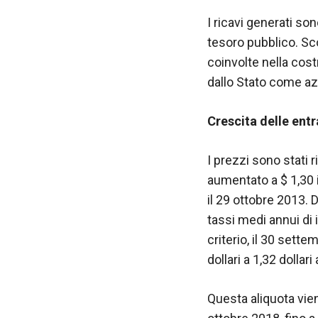
funzionamento
I ricavi generati s
del sito web.
tesoro pubblico. Sc
coinvolte nella cost
Statistiche
dallo Stato come az
Al fine di
migliorare
la
Crescita delle ent
funzionalità
e la
I prezzi sono stati ri
struttura del
sito Web, in
aumentato a $ 1,30 
base a
il 29 ottobre 2013. 
come viene
tassi medi annui di 
utilizzato il
sito Web.
criterio, il 30 sett
dollari a 1,32 dollari 
Experience
Questa aliquota vien
Affinché il