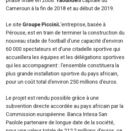
phase finale en 2008.
Yaoundè
la capitale du
fonctionne au
Cameroun à la fin de 2018 et au début de 2019.
mieux pendant
votre visite. Si
vous refusez
Le site
Groupe Piccini
L'entreprise, basée à
ces cookies,
Pérouse, est en train de terminer la construction du
certaines
nouveau stade de football d'une capacité d'environ
fonctionnalités
disparaîtront
60 000 spectateurs et d'une citadelle sportive qui
du site web.
accueillera les équipes et les délégations sportives
qui les accompagnent : l'ensemble constituera la
Marketing
plus grande installation sportive du pays africain,
En partageant
pour un coût total d'environ 250 millions d'euros.
vos intérêts et
votre
Le projet est rendu possible grâce à une
comportement
lors de la
subvention directe accordée au pays africain par la
visite de notre
Commission européenne.
Banca Intesa San
site, vous
Paolo
le partenaire de longue date de la société,
augmentez
les chances
pour une valeur totale de 212,2 millions d'euros, ce