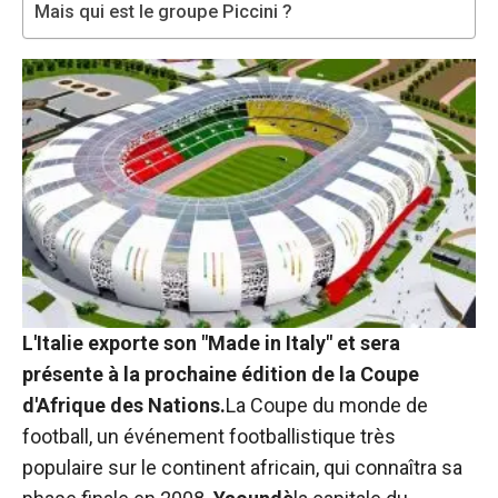
sont
Mais qui est le groupe Piccini ?
nécessaires au
fonctionnement
du site web.
Statistiques
Afin
d'améliorer la
fonctionnalité
et la structure
du site web,
en fonction
de la manière
L'Italie exporte son "Made in Italy" et sera
dont le site
est utilisé.
présente à la prochaine édition de la Coupe
d'Afrique des Nations.
La Coupe du monde de
football, un événement footballistique très
Expérience
populaire sur le continent africain, qui connaîtra sa
Afin que notre
site web