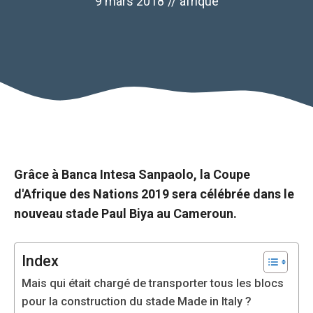
9 mars 2018
//
afrique
Grâce à Banca Intesa Sanpaolo, la Coupe
d'Afrique des Nations 2019 sera célébrée dans le
nouveau stade Paul Biya au Cameroun.
Nécessaire
Index
Ces cookies ne
Mais qui était chargé de transporter tous les blocs
sont pas
pour la construction du stade Made in Italy ?
facultatifs. Ils