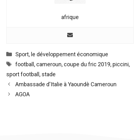
afrique
Catégories
Sport
,
le développement économique
Étiquettes
football
,
cameroun
,
coupe du fric 2019
,
piccini
,
sport football
,
stade
Navigation
Ambassade d'Italie à Yaoundè Cameroun
des
AGOA
articles