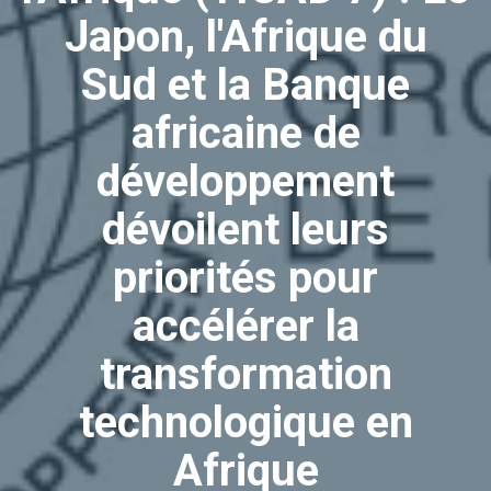
Japon, l'Afrique du
Sud et la Banque
africaine de
développement
dévoilent leurs
priorités pour
accélérer la
transformation
Nécessaire
technologique en
Ces cookies ne
sont pas
Afrique
facultatifs. Ils