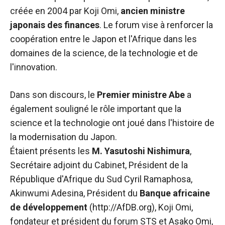
de voir des
créée en 2004 par Koji Omi,
ancien ministre
contenus et
japonais des finances
. Le forum vise à renforcer la
des offres
coopération entre le Japon et l'Afrique dans les
personnalisés.
domaines de la science, de la technologie et de
l'innovation.
Dans son discours, le
Premier ministre Abe
a
également souligné le rôle important que la
science et la technologie ont joué dans l'histoire de
la modernisation du Japon.
Étaient présents les
M. Yasutoshi Nishimura
,
Secrétaire adjoint du Cabinet, Président de la
République d'Afrique du Sud Cyril Ramaphosa,
Akinwumi Adesina, Président du
Banque africaine
de développement
(http://AfDB.org), Koji Omi,
fondateur et président du forum
STS
et Asako Omi,