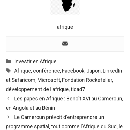
afrique
Catégories
Investir en Afrique
Étiquettes
Afrique
,
conférence
,
Facebook
,
Japon
,
LinkedIn
et Safaricom
,
Microsoft
,
Fondation Rockefeller
,
développement de l'afrique
,
ticad7
Navigation
Les papes en Afrique : Benoît XVI au Cameroun,
des
en Angola et au Bénin
articles
Le Cameroun prévoit d'entreprendre un
programme spatial, tout comme l'Afrique du Sud, le