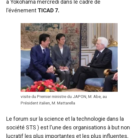
à Yokohama mercredi dans le cadre de
fonctionne au
l'événement
TICAD
7.
mieux pendant
votre visite. Si
vous refusez
ces cookies,
certaines
fonctionnalités
disparaîtront
du site web.
Marketing
En partageant
vos intérêts et
visite du Premier ministre du JAPON, M. Abe, au
votre
Président italien, M. Mattarella
comportement
lors de la
visite de notre
Le forum sur la science et la technologie dans la
site, vous
société
STS
) est l'une des organisations à but non
augmentez
lucratif les plus importantes et les plus influentes,
les chances