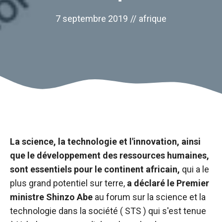
sont
nécessaires au
7 septembre 2019
//
afrique
fonctionnement
du site web.
Statistiques
Afin
d'améliorer la
fonctionnalité
et la structure
du site web,
en fonction
La science, la technologie et l'innovation, ainsi
de la manière
dont le site
que le développement des ressources humaines,
est utilisé.
sont essentiels pour le continent africain,
qui a le
plus grand potentiel sur terre,
a déclaré le Premier
ministre Shinzo Abe
au forum sur la science et la
Expérience
Afin que notre
technologie dans la société (
STS
) qui s'est tenue
site web