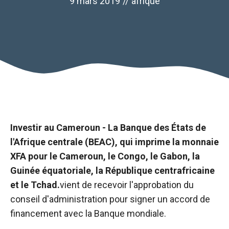
9 mars 2019
//
afrique
Investir au Cameroun
- La Banque des États de
l'Afrique centrale (BEAC), qui imprime la monnaie
XFA pour le Cameroun, le Congo, le Gabon, la
Guinée équatoriale, la République centrafricaine
et le Tchad.
vient de recevoir l'approbation du
Nécessaire
conseil d'administration pour signer un accord de
Ces cookies ne
sont pas
financement avec la Banque mondiale.
facultatifs. Ils