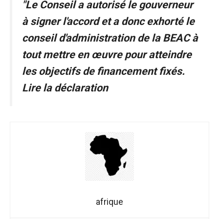
"Le Conseil a autorisé le gouverneur
fonctionne au
mieux pendant
à signer l'accord et a donc exhorté le
votre visite. Si
conseil d'administration de la BEAC à
vous refusez
ces cookies,
tout mettre en œuvre pour atteindre
certaines
fonctionnalités
les objectifs de financement fixés.
disparaîtront
Lire la déclaration
du site web.
Marketing
En partageant
vos intérêts et
votre
comportement
lors de la
visite de notre
site, vous
afrique
augmentez
les chances