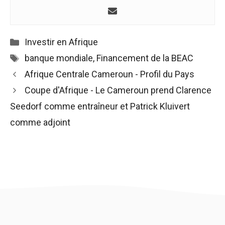
de voir des
contenus et
des offres
personnalisés.
Catégories
Investir en Afrique
Étiquettes
banque mondiale
,
Financement de la BEAC
Navigation
Afrique Centrale Cameroun - Profil du Pays
des
Coupe d'Afrique - Le Cameroun prend Clarence
articles
Seedorf comme entraîneur et Patrick Kluivert
comme adjoint