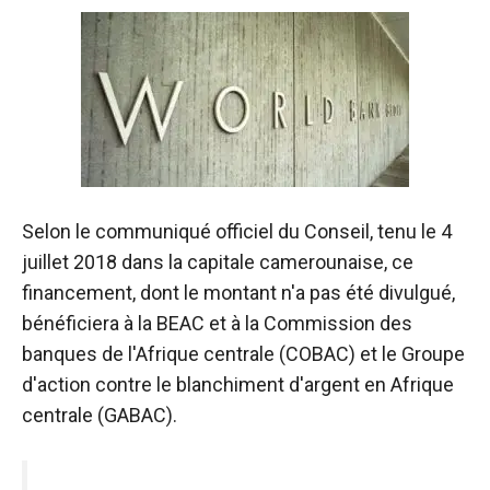
sont
nécessaires au
fonctionnement
du site web.
Statistiques
Afin
d'améliorer la
fonctionnalité
Selon le communiqué officiel du Conseil, tenu le 4
et la structure
juillet 2018 dans la capitale camerounaise, ce
du site web,
financement, dont le montant n'a pas été divulgué,
en fonction
de la manière
bénéficiera à la BEAC et à la Commission des
dont le site
banques de l'Afrique centrale (
COBAC
) et le Groupe
est utilisé.
d'action contre le blanchiment d'argent en Afrique
centrale (GABAC).
Expérience
Afin que notre
site web