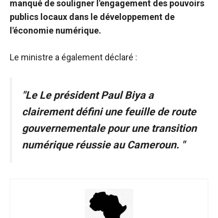
manqué de souligner l'engagement des pouvoirs
de voir des
publics locaux dans le développement de
contenus et
des offres
l'économie numérique.
personnalisés.
Le ministre a également déclaré :
"Le
Le président Paul Biya a
clairement défini une feuille de route
gouvernementale pour une transition
numérique réussie au Cameroun.
"