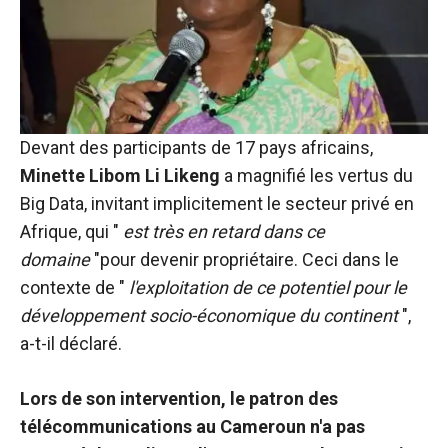
fonctionne au
mieux pendant
votre visite. Si
vous refusez
ces cookies,
certaines
fonctionnalités
Devant des participants de 17 pays africains,
disparaîtront
Minette Libom Li Likeng
a magnifié les vertus du
du site web.
Big Data, invitant implicitement le secteur privé en
Afrique, qui "
est très en retard dans ce
Marketing
domaine
"pour devenir propriétaire. Ceci dans le
En partageant
contexte de "
l'exploitation de ce potentiel pour le
vos intérêts et
développement socio-économique du continent
",
votre
comportement
a-t-il déclaré.
lors de la
visite de notre
Lors de son intervention, le patron des
site, vous
augmentez
télécommunications au Cameroun n'a pas
les chances