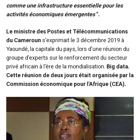
sont
comme une infrastructure essentielle pour les
nécessaires au
activités économiques émergentes
".
fonctionnement
du site web.
Le ministre des Postes et Télécommunications
du Cameroun
s'exprimait le 3 décembre 2019 à
Statistiques
Yaoundé, la capitale du pays, lors d'une réunion du
Afin
d'améliorer la
groupe d'experts sur le renforcement du secteur
fonctionnalité
privé africain à l'ère de la mondialisation.
Big data.
et la structure
Cette réunion de deux jours était organisée par la
du site web,
en fonction
Commission économique pour l'Afrique (CEA).
de la manière
dont le site
est utilisé.
Expérience
Afin que notre
site web