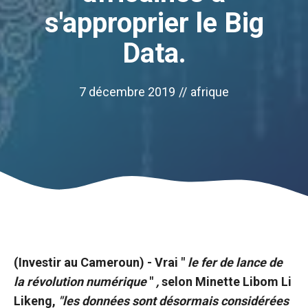
s'approprier le Big
Data.
7 décembre 2019
//
afrique
Nécessaire
(Investir au Cameroun) - Vrai "
le fer de lance de
Ces cookies ne
la révolution numérique
"
,
selon Minette Libom Li
sont pas
facultatifs. Ils
Likeng,
"les données sont désormais considérées