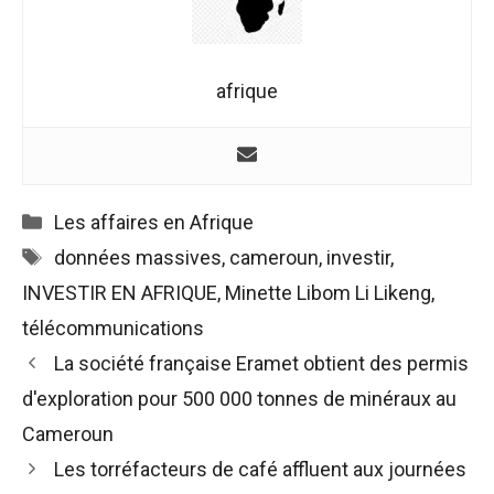
afrique
Catégories
Les affaires en Afrique
Étiquettes
données massives
,
cameroun
,
investir
,
INVESTIR EN AFRIQUE
,
Minette Libom Li Likeng
,
télécommunications
Navigation
La société française Eramet obtient des permis
des
d'exploration pour 500 000 tonnes de minéraux au
articles
Cameroun
Les torréfacteurs de café affluent aux journées