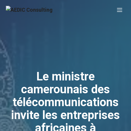
Aller
Me
au
contenu
Le ministre
camerounais des
télécommunications
invite les entreprises
africaines à