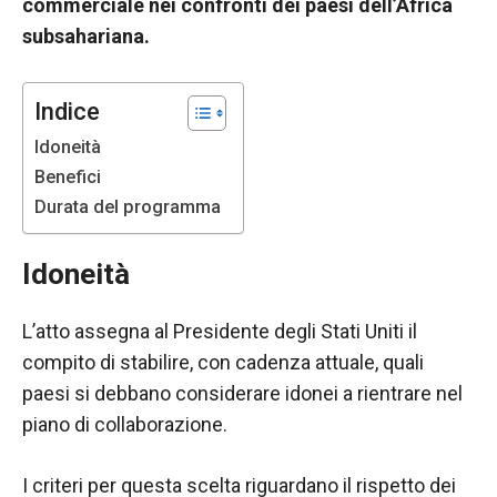
commerciale nei confronti dei paesi dell’Africa
funzionamento
subsahariana.
del sito web.
Indice
Statistiche
Al fine di
Idoneità
migliorare
Benefici
la
Durata del programma
funzionalità
e la
struttura del
Idoneità
sito Web, in
base a
come viene
L’atto assegna al Presidente degli Stati Uniti il
utilizzato il
compito di stabilire, con cadenza attuale, quali
sito Web.
paesi si debbano considerare idonei a rientrare nel
piano di collaborazione.
Experience
Affinché il
I criteri per questa scelta riguardano il rispetto dei