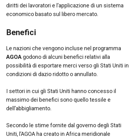
nostro sito
diritti dei lavoratori e l’applicazione di un sistema
Web funzioni
al meglio
economico basato sul libero mercato.
durante la tua
visita. Se rifiuti
Benefici
questi cookie,
alcune
funzionalità
Le nazioni che vengono incluse nel programma
scompariranno
AGOA
godono di alcuni benefici relativi alla
dal sito web.
possibilità di esportare merci verso gli Stati Uniti in
condizioni di dazio ridotto o annullato.
Marketing
Condividendo i
I settori in cui gli Stati Uniti hanno concesso il
tuoi interessi e
massimo dei benefici sono quello tessile e
comportamenti
mentre visiti il
dell’abbigliamento.
nostro sito,
aumenti le
Secondo le stime fornite dal governo degli Stati
possibilità di
vedere
Uniti, l’AGOA ha creato in Africa meridionale