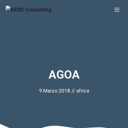
Vai
Me
al
contenuto
AGOA
9 Marzo 2018
//
africa