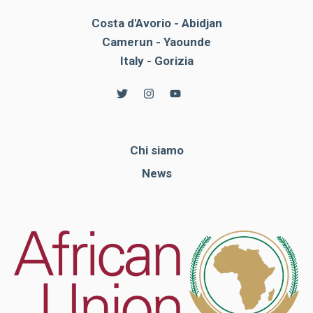
Costa d'Avorio - Abidjan
Camerun - Yaounde
Italy - Gorizia
Chi siamo
News