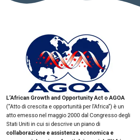
L’African Growth and Opportunity Act o AGOA
Necessario
Questi cookie
(“Atto di crescita e opportunità per l’Africa”) è un
non sono
atto emesso nel maggio 2000 dal Congresso degli
opzionali.
Stati Uniti in cui si descrive un piano di
Sono
necessari per
collaborazione e assistenza economica e
il