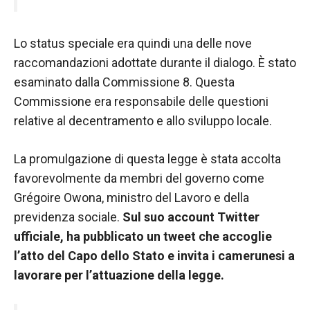
nostro sito
Web funzioni
al meglio
Lo status speciale era quindi una delle nove
durante la tua
visita. Se rifiuti
raccomandazioni adottate durante il dialogo. È stato
questi cookie,
esaminato dalla Commissione 8. Questa
alcune
Commissione era responsabile delle questioni
funzionalità
scompariranno
relative al decentramento e allo sviluppo locale.
dal sito web.
La promulgazione di questa legge è stata accolta
favorevolmente da membri del governo come
Marketing
Condividendo i
Grégoire Owona, ministro del Lavoro e della
tuoi interessi e
previdenza sociale.
Sul suo account Twitter
comportamenti
ufficiale, ha pubblicato un tweet che accoglie
mentre visiti il
nostro sito,
l’atto del Capo dello Stato e invita i camerunesi a
aumenti le
lavorare per l’attuazione della legge.
possibilità di
vedere