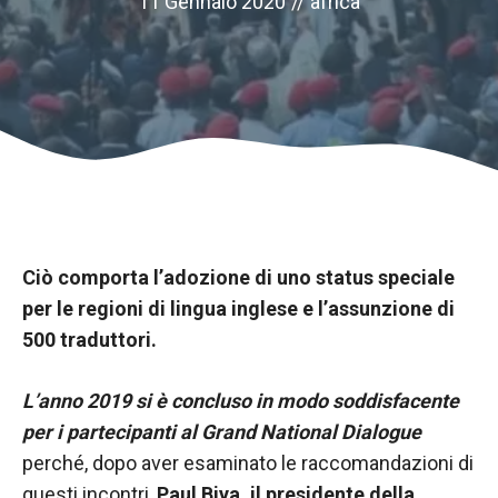
11 Gennaio 2020
//
africa
Ciò comporta l’adozione di uno status speciale
per le regioni di lingua inglese e l’assunzione di
500 traduttori.
Necessario
Questi cookie
non sono
L’anno 2019 si è concluso in modo soddisfacente
opzionali.
per i partecipanti al Grand National Dialogue
Sono
perché, dopo aver esaminato le raccomandazioni di
necessari per
il
questi incontri,
Paul Biya, il presidente della