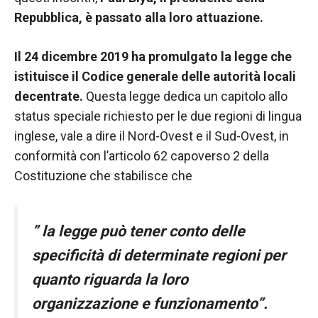
funzionamento
Repubblica, è passato alla loro attuazione.
del sito web.
Il 24 dicembre 2019 ha promulgato la legge che
Statistiche
istituisce il Codice generale delle autorità locali
Al fine di
decentrate.
Questa legge dedica un capitolo allo
migliorare
status speciale richiesto per le due regioni di lingua
la
funzionalità
inglese, vale a dire il Nord-Ovest e il Sud-Ovest, in
e la
conformità con l’articolo 62 capoverso 2 della
struttura del
Costituzione che stabilisce che
sito Web, in
base a
come viene
utilizzato il
” la legge può tener conto delle
sito Web.
specificità di determinate regioni per
quanto riguarda la loro
Experience
organizzazione e funzionamento”.
Affinché il