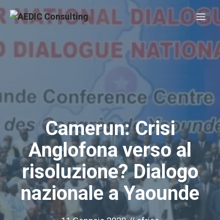
Vai
Me
al
contenuto
Camerun: Crisi
Anglofona verso al
risoluzione? Dialogo
nazionale a Yaounde