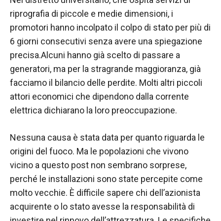
nostro sito
Web funzioni
riprografia di piccole e medie dimensioni, i
al meglio
promotori hanno incolpato il colpo di stato per più di
durante la tua
6 giorni consecutivi senza avere una spiegazione
visita. Se rifiuti
questi cookie,
precisa.Alcuni hanno già scelto di passare a
alcune
generatori, ma per la stragrande maggioranza, già
funzionalità
facciamo il bilancio delle perdite. Molti altri piccoli
scompariranno
dal sito web.
attori economici che dipendono dalla corrente
elettrica dichiarano la loro preoccupazione.
Marketing
Nessuna causa è stata data per quanto riguarda le
Condividendo i
tuoi interessi e
origini del fuoco. Ma le popolazioni che vivono
comportamenti
vicino a questo post non sembrano sorprese,
mentre visiti il
perché le installazioni sono state percepite come
nostro sito,
aumenti le
molto vecchie. È difficile sapere chi dell’azionista
possibilità di
acquirente o lo stato avesse la responsabilità di
vedere
investire nel rinnovo dell’attrezzatura. Le specifiche