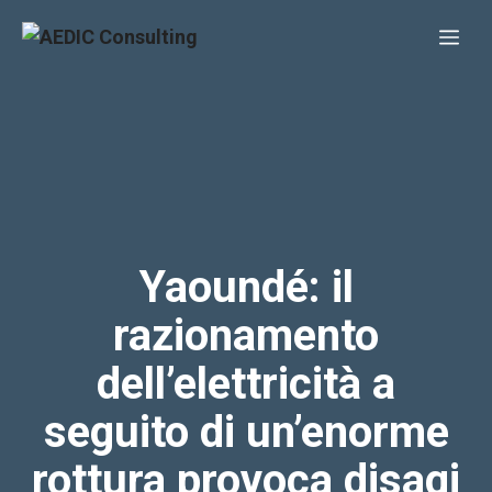
Vai
Me
al
contenuto
Yaoundé: il
razionamento
dell’elettricità a
seguito di un’enorme
rottura provoca disagi