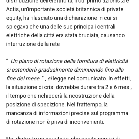
distribuzione dell’elettricità, il cui primo azionista è
funzionamento
Actis, un’importante società britannica di private
del sito web.
equity, ha rilasciato una dichiarazione in cui si
spiegava che una delle sue principali centrali
Statistiche
elettriche della città era stata bruciata, causando
Al fine di
interruzione della rete
migliorare
la
funzionalità
”
Un piano di rotazione della fornitura di elettricità
e la
si estenderà gradualmente diminuendo fino alla
struttura del
fine del mese
”
, si
legge nel comunicato. In effetti,
sito Web, in
base a
la situazione di crisi dovrebbe durare tra 2 e 6 mesi,
come viene
il tempo che richiederà la ricostruzione della
utilizzato il
posizione di spedizione. Nel frattempo, la
sito Web.
mancanza di informazioni precise sul programma
di rotazione non è priva di inconvenienti.
Experience
Affinché il
Nel distretto universitario, che ospita servizi di