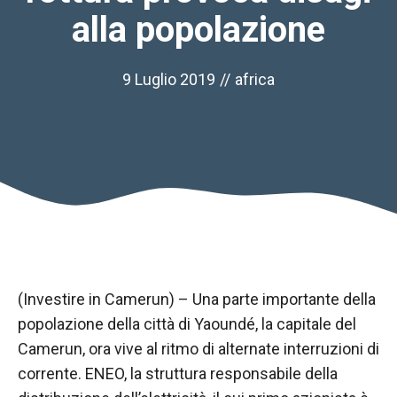
alla popolazione
9 Luglio 2019
//
africa
Necessario
(Investire in Camerun) – Una parte importante della
Questi cookie
non sono
popolazione della città di Yaoundé, la capitale del
opzionali.
Camerun, ora vive al ritmo di alternate interruzioni di
Sono
corrente. ENEO, la struttura responsabile della
necessari per
il