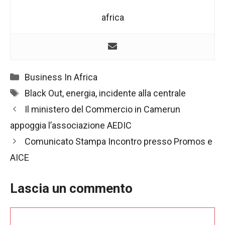
africa
Categorie
Business In Africa
Tag
Black Out
,
energia
,
incidente alla centrale
Navigazione
Il ministero del Commercio in Camerun
articolo
appoggia l’associazione AEDIC
Comunicato Stampa Incontro presso Promos e
AICE
Lascia un commento
Commento