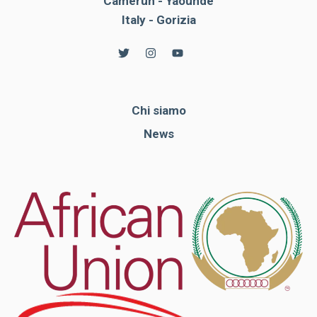
Camerun - Yaounde
Italy - Gorizia
Chi siamo
News