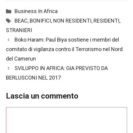
Categorie
Business In Africa
Tag
BEAC
,
BONIFICI
,
NON RESIDENTI
,
RESIDENTI
,
STRANIERI
Navigazione
Boko Haram: Paul Biya sostiene i membri del
articolo
comitato di vigilanza contro il Terrorismo nel Nord
del Camerun
SVILUPPO IN AFRICA: GIA PREVISTO DA
BERLUSCONI NEL 2017
Lascia un commento
Commento