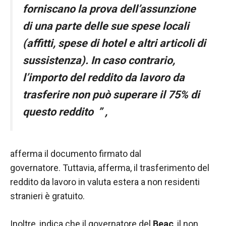
nostro sito
forniscano la prova dell’assunzione
Web funzioni
al meglio
di una parte delle sue spese locali
durante la tua
(affitti, spese di hotel e altri articoli di
visita. Se rifiuti
questi cookie,
sussistenza). In caso contrario,
alcune
funzionalità
l’importo del reddito da lavoro da
scompariranno
trasferire non può superare il 75% di
dal sito web.
questo reddito
”
,
Marketing
Condividendo i
tuoi interessi e
afferma il documento firmato dal
comportamenti
governatore. Tuttavia, afferma, il trasferimento del
mentre visiti il
reddito da lavoro in valuta estera a non residenti
nostro sito,
aumenti le
stranieri è gratuito.
possibilità di
vedere
Inoltre, indica che il governatore del
Beac
, il non