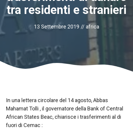
tra residenti e stranieri
13 Settembre 2019
//
africa
Necessario
In una lettera circolare del 14 agosto, Abbas
Questi cookie
non sono
Mahamat Tolli , il governatore della Bank of Central
opzionali.
African States
Beac
, chiarisce i trasferimenti al di
Sono
fuori di
necessari per
Cemac
:
il