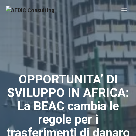
Vai
Me
al
contenuto
OPPORTUNITA’ DI
SVILUPPO IN AFRICA:
La BEAC cambia le
regole per i
trasferimenti di danaro