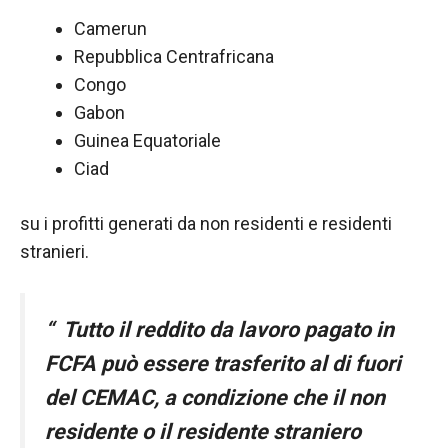
funzionamento
Camerun
del sito web.
Repubblica Centrafricana
Congo
Statistiche
Gabon
Al fine di
Guinea Equatoriale
migliorare
Ciad
la
funzionalità
e la
su i profitti generati da non residenti e residenti
struttura del
stranieri.
sito Web, in
base a
come viene
utilizzato il
“
Tutto il reddito da lavoro pagato in
sito Web.
FCFA può essere trasferito al di fuori
del CEMAC, a condizione che il non
Experience
Affinché il
residente o il residente straniero