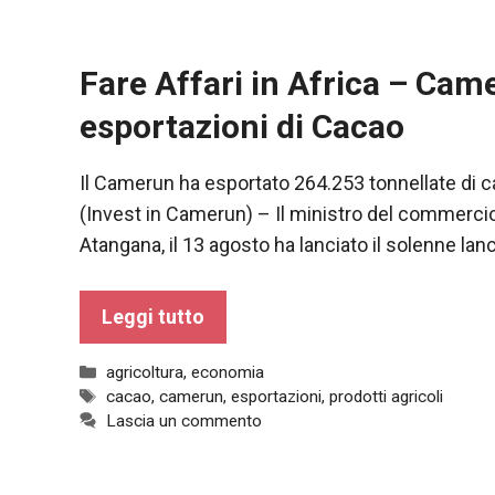
Fare Affari in Africa – Cam
esportazioni di Cacao
Il Camerun ha esportato 264.253 tonnellate di c
(Invest in Camerun) – Il ministro del commerc
Atangana, il 13 agosto ha lanciato il solenne l
Leggi tutto
Necessario
Questi cookie
Categorie
agricoltura
,
economia
non sono
Tag
cacao
,
camerun
,
esportazioni
,
prodotti agricoli
opzionali.
Lascia un commento
Sono
necessari per
il