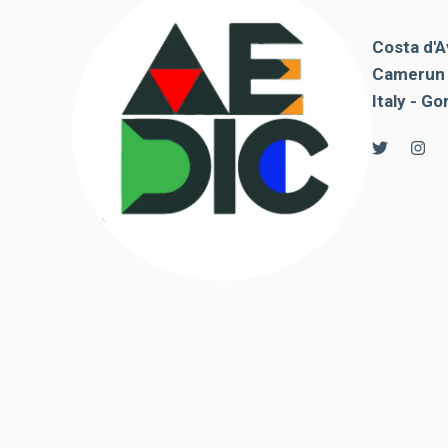
contenuti e
offerte
personalizzati.
Costa d'A
Camerun 
Italy - Go