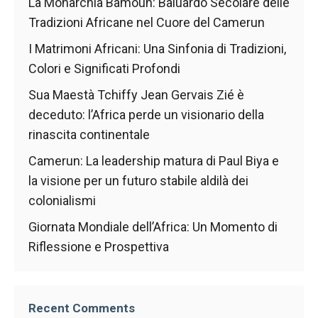
nostro sito
La Monarchia Bamoun: Baluardo Secolare delle
Web funzioni
Tradizioni Africane nel Cuore del Camerun
al meglio
durante la tua
I Matrimoni Africani: Una Sinfonia di Tradizioni,
visita. Se rifiuti
Colori e Significati Profondi
questi cookie,
alcune
Sua Maestà Tchiffy Jean Gervais Zié è
funzionalità
deceduto: l’Africa perde un visionario della
scompariranno
rinascita continentale
dal sito web.
Camerun: La leadership matura di Paul Biya e
la visione per un futuro stabile aldilà dei
Marketing
Condividendo i
colonialismi
tuoi interessi e
Giornata Mondiale dell’Africa: Un Momento di
comportamenti
mentre visiti il
Riflessione e Prospettiva
nostro sito,
aumenti le
possibilità di
vedere
Recent Comments