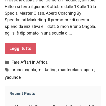
funzionamento
Hilton si terrà il giorno 8 ottobre dalle 13 alle 15 la
del sito web.
Special Master Class, Apero Coaching By
Speedmind Marketing. Il promotore di questa
Statistiche
splendida iniziativa è il dott. Simon Bruno Ongola,
Al fine di
egli si è diplomato in una scuola di …
migliorare
la
funzionalità
Leggi tutto
e la
struttura del
sito Web, in
Categorie
Fare Affari In Africa
base a
Tag
bruno ongola
,
marketing
,
masterclass. apero
,
come viene
utilizzato il
yaounde
sito Web.
Recent Posts
Experience
Affinché il