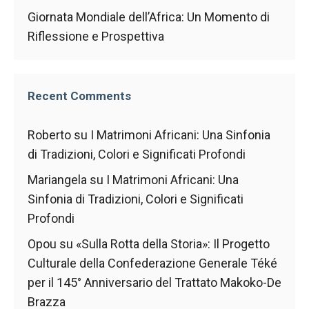
nostro sito
Web funzioni
Giornata Mondiale dell’Africa: Un Momento di
al meglio
Riflessione e Prospettiva
durante la tua
visita. Se rifiuti
questi cookie,
alcune
Recent Comments
funzionalità
scompariranno
dal sito web.
Roberto
su
I Matrimoni Africani: Una Sinfonia
di Tradizioni, Colori e Significati Profondi
Marketing
Mariangela
su
I Matrimoni Africani: Una
Condividendo i
Sinfonia di Tradizioni, Colori e Significati
tuoi interessi e
Profondi
comportamenti
mentre visiti il
Opou
su
«Sulla Rotta della Storia»: Il Progetto
nostro sito,
Culturale della Confederazione Generale Téké
aumenti le
possibilità di
per il 145° Anniversario del Trattato Makoko-De
vedere
Brazza