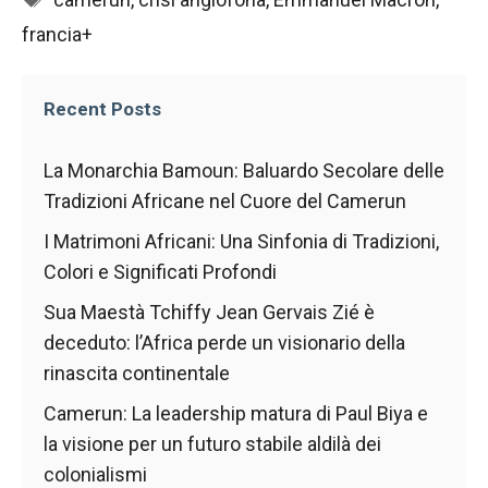
funzionamento
francia+
del sito web.
Recent Posts
Statistiche
Al fine di
migliorare
La Monarchia Bamoun: Baluardo Secolare delle
la
Tradizioni Africane nel Cuore del Camerun
funzionalità
e la
I Matrimoni Africani: Una Sinfonia di Tradizioni,
struttura del
Colori e Significati Profondi
sito Web, in
base a
Sua Maestà Tchiffy Jean Gervais Zié è
come viene
deceduto: l’Africa perde un visionario della
utilizzato il
sito Web.
rinascita continentale
Camerun: La leadership matura di Paul Biya e
Experience
la visione per un futuro stabile aldilà dei
Affinché il
colonialismi