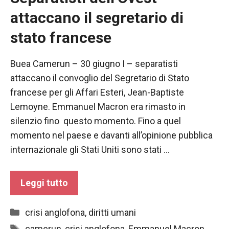
attaccano il segretario di
stato francese
Buea Camerun – 30 giugno I – separatisti
attaccano il convoglio del Segretario di Stato
francese per gli Affari Esteri, Jean-Baptiste
Lemoyne. Emmanuel Macron era rimasto in
silenzio fino questo momento. Fino a quel
momento nel paese e davanti all’opinione pubblica
internazionale gli Stati Uniti sono stati …
Necessario
Questi cookie
Leggi tutto
non sono
opzionali.
Sono
Categorie
crisi anglofona
,
diritti umani
necessari per
il
Tag
camerun
,
crisi anglofona
,
Emmanuel Macron
,