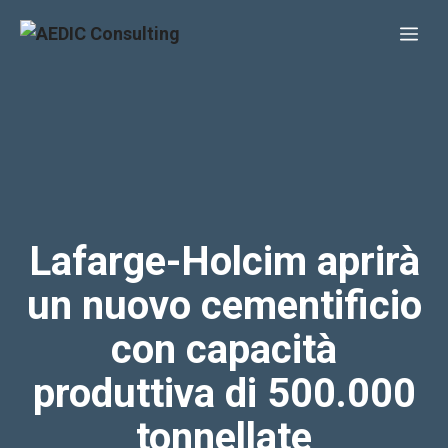
Vai
Me
al
contenuto
Lafarge-Holcim aprirà
un nuovo cementificio
con capacità
produttiva di 500.000
tonnellate