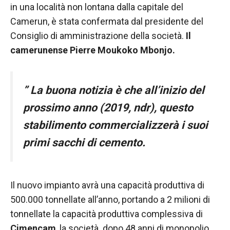
nostro sito
in una località non lontana dalla capitale del
Web funzioni
Camerun, è stata confermata dal presidente del
al meglio
durante la tua
Consiglio di amministrazione della società.
Il
visita. Se rifiuti
camerunense Pierre Moukoko Mbonjo.
questi cookie,
alcune
funzionalità
scompariranno
”
La buona notizia è che all’inizio del
dal sito web.
prossimo anno (2019, ndr), questo
stabilimento commercializzerà i suoi
Marketing
primi sacchi di cemento.
Condividendo i
tuoi interessi e
comportamenti
mentre visiti il
Il nuovo impianto avrà una capacità produttiva di
nostro sito,
aumenti le
500.000 tonnellate all’anno, portando a 2 milioni di
possibilità di
tonnellate la capacità produttiva complessiva di
vedere
Cimencam
, la società dopo 48 anni di monopolio,