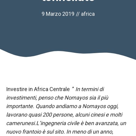
9 Marzo 2019
//
africa
Investire in Africa Centrale ”
In termini di
Necessario
investimenti, penso che Nomayos sia il più
Questi cookie
importante. Quando andiamo a Nomayos oggi,
non sono
lavorano quasi 200 persone, alcuni cinesi e molti
opzionali.
Sono
camerunesi.L’ingegneria civile è ben avanzata, un
necessari per
nuovo frantoio è sul sito. In meno di un anno,
il