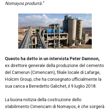
Nomayos produrrà.
“
funzionamento
del sito web.
Statistiche
Al fine di
migliorare
la
funzionalità
e la
struttura del
Questo ha detto in un intervista Peter Damnon,
sito Web, in
ex direttore generale della produzione del cemento
base a
del Camerun (Cimencam), filiale locale di Lafarge,
come viene
utilizzato il
Holcim Group, che ha consegnato ufficialmente la
sito Web.
sua carica a Benedetto Galichet, il 9 luglio 2018.
La buona notizia della costruzione dello
Experience
Affinché il
stabilimento Cimencam di Nomayos, è che sorgerà