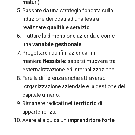
nostro sito
maturi).
Web funzioni
Passare da una strategia fondata sulla
al meglio
riduzione
dei costi ad una tesa a
durante la tua
visita. Se rifiuti
realizzare
qualità e servizio
.
questi cookie,
Trattare la dimensione aziendale come
alcune
una
variabile gestionale
.
funzionalità
scompariranno
Progettare i confini aziendali in
dal sito web.
maniera
flessibile
: sapersi muovere tra
esternalizzazione ed internalizzazione.
Marketing
Fare la differenza anche attraverso
Condividendo i
l’organizzazione aziendale e la gestione del
tuoi interessi e
capitale umano.
comportamenti
Rimanere radicati nel
territorio
di
mentre visiti il
nostro sito,
appartenenza.
aumenti le
Avere alla guida un
imprenditore forte
.
possibilità di
vedere