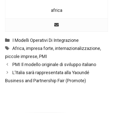
africa
Categorie
I Modelli Operativi Di Integrazione
Tag
Africa
,
impresa forte
,
internazionalizzazione
,
piccole imprese
,
PMI
Navigazione
PMI Il modello originale di sviluppo italiano
articolo
L’Italia sarà rappresentata alla Yaoundé
Business and Partnership Fair (Promote)