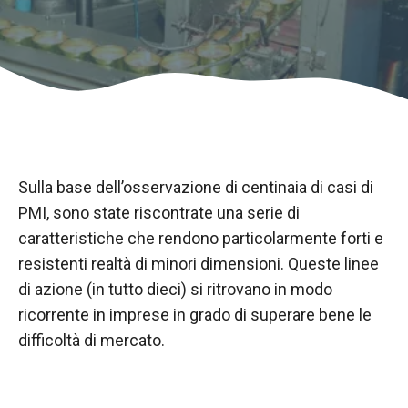
Sulla base dell’osservazione di centinaia di casi di
PMI, sono state riscontrate una serie di
caratteristiche che rendono particolarmente forti e
resistenti realtà di minori dimensioni. Queste linee
Necessario
di azione (in tutto dieci) si ritrovano in modo
Questi cookie
ricorrente in imprese in grado di superare bene le
non sono
difficoltà di mercato.
opzionali.
Sono
necessari per
il