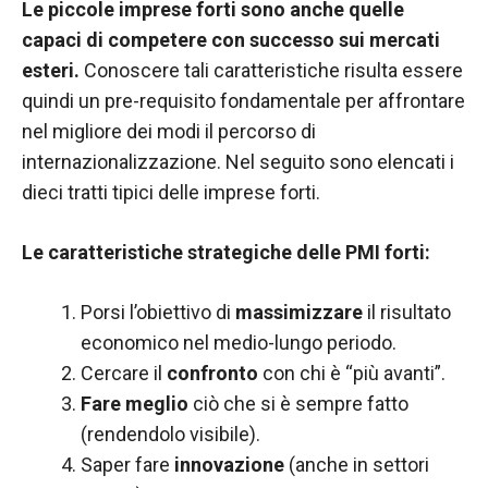
Le piccole imprese forti sono anche quelle
funzionamento
capaci di competere con successo sui mercati
del sito web.
esteri.
Conoscere tali caratteristiche risulta essere
quindi un pre-requisito fondamentale per affrontare
Statistiche
nel migliore dei modi il percorso di
Al fine di
internazionalizzazione. Nel seguito sono elencati i
migliorare
la
dieci tratti tipici delle imprese forti.
funzionalità
e la
Le caratteristiche strategiche delle PMI forti:
struttura del
sito Web, in
base a
Porsi l’obiettivo di
massimizzare
il risultato
come viene
economico nel medio-lungo periodo.
utilizzato il
sito Web.
Cercare il
confronto
con chi è “più avanti”.
Fare meglio
ciò che si è sempre fatto
(rendendolo visibile).
Experience
Saper fare
innovazione
(anche in settori
Affinché il