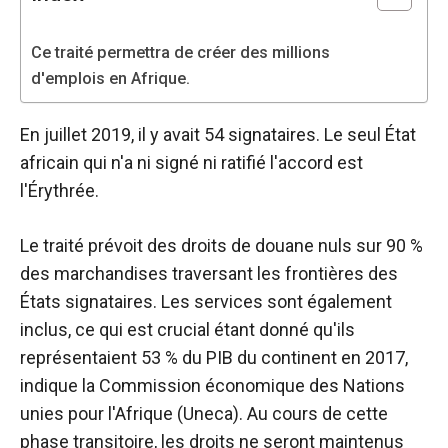
sont
nécessaires au
fonctionnement
Ce traité permettra de créer des millions
du site web.
d'emplois en Afrique.
En juillet 2019, il y avait 54 signataires. Le seul État
Statistiques
africain qui n'a ni signé ni ratifié l'accord est
Afin
d'améliorer la
l'Érythrée.
fonctionnalité
et la structure
Le traité prévoit des droits de douane nuls sur 90 %
du site web,
en fonction
des marchandises traversant les frontières des
de la manière
États signataires. Les services sont également
dont le site
inclus, ce qui est crucial étant donné qu'ils
est utilisé.
représentaient 53 % du PIB du continent en 2017,
indique la Commission économique des Nations
Expérience
unies pour l'Afrique (Uneca). Au cours de cette
Afin que notre
phase transitoire, les droits ne seront maintenus
site web