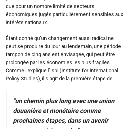
fonctionne au
que pour un nombre limité de secteurs
mieux pendant
économiques jugés particulièrement sensibles aux
votre visite. Si
intérêts nationaux.
vous refusez
ces cookies,
certaines
Étant donné qu'un changement aussi radical ne
fonctionnalités
peut se produire du jour au lendemain, une période
disparaîtront
du site web.
tampon de cinq ans est envisagée, qui peut être
prolongée par les économies les plus fragiles.
Comme l'explique l'Ispi (Institute for International
Marketing
Policy Studies), il s'agit de la première étape de ... :
En partageant
vos intérêts et
votre
comportement
"un chemin plus long avec une union
lors de la
visite de notre
douanière et monétaire comme
site, vous
prochaines étapes, dans un avenir
augmentez
les chances