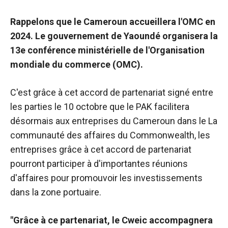
fonctionne au
mieux pendant
Rappelons que le Cameroun accueillera l'OMC en
votre visite. Si
2024. Le gouvernement de Yaoundé organisera la
vous refusez
13e conférence ministérielle de l'Organisation
ces cookies,
certaines
mondiale du commerce (OMC).
fonctionnalités
disparaîtront
C'est grâce à cet accord de partenariat signé entre
du site web.
les parties le 10 octobre que le PAK facilitera
désormais aux entreprises
du Cameroun dans le
La
Marketing
communauté des affaires du Commonwealth, les
En partageant
entreprises grâce à cet accord de partenariat
vos intérêts et
votre
pourront participer à d'importantes réunions
comportement
d'affaires pour promouvoir les investissements
lors de la
dans la zone portuaire.
visite de notre
site, vous
augmentez
"Grâce à ce partenariat, le Cweic accompagnera
les chances