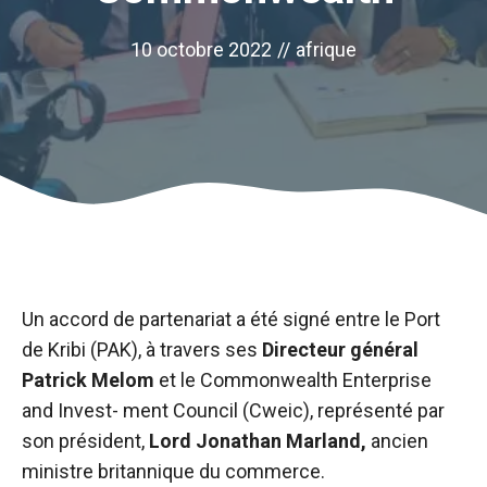
10 octobre 2022
//
afrique
Un accord de partenariat a été signé entre le Port
de Kribi (PAK), à travers ses
Directeur général
Patrick Melom
et le Commonwealth Enterprise
Nécessaire
and Invest- ment Council (Cweic), représenté par
Ces cookies ne
son président,
Lord Jonathan Marland,
ancien
sont pas
ministre britannique du commerce.
facultatifs. Ils