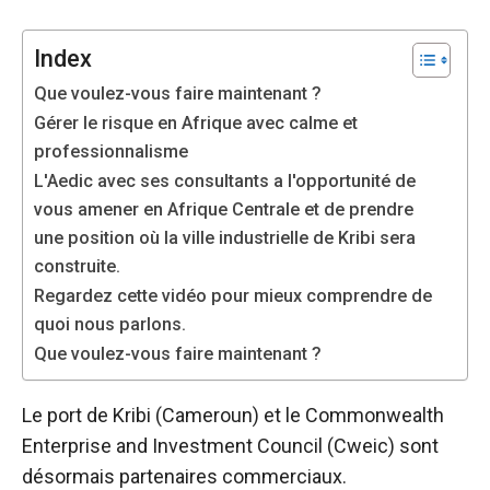
sont
nécessaires au
fonctionnement
Index
du site web.
Que voulez-vous faire maintenant ?
Gérer le risque en Afrique avec calme et
professionnalisme
Statistiques
Afin
L'Aedic avec ses consultants a l'opportunité de
d'améliorer la
vous amener en Afrique Centrale et de prendre
fonctionnalité
une position où la ville industrielle de Kribi sera
et la structure
construite.
du site web,
en fonction
Regardez cette vidéo pour mieux comprendre de
de la manière
quoi nous parlons.
dont le site
Que voulez-vous faire maintenant ?
est utilisé.
Le port de Kribi (Cameroun) et le Commonwealth
Expérience
Enterprise and Investment Council (Cweic) sont
Afin que notre
désormais partenaires commerciaux.
site web