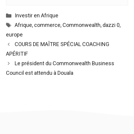
Catégories
Investir en Afrique
Étiquettes
Afrique
,
commerce
,
Commonwealth
,
dazzi 0
,
europe
Navigation
COURS DE MAÎTRE SPÉCIAL COACHING
des
APÉRITIF
articles
Le président du Commonwealth Business
Council est attendu à Douala