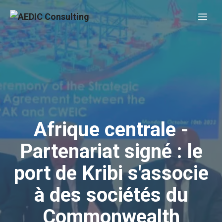
Aller
Me
au
contenu
Afrique centrale -
Partenariat signé : le
port de Kribi s'associe
à des sociétés du
Commonwealth