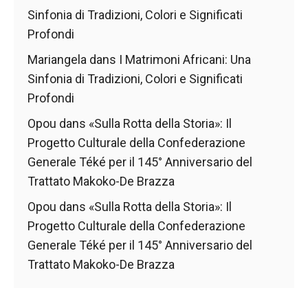
de voir des
Sinfonia di Tradizioni, Colori e Significati
contenus et
Profondi
des offres
personnalisés.
Mariangela
dans
I Matrimoni Africani: Una
Sinfonia di Tradizioni, Colori e Significati
Profondi
Opou
dans
«Sulla Rotta della Storia»: Il
Progetto Culturale della Confederazione
Generale Téké per il 145° Anniversario del
Trattato Makoko-De Brazza
Opou
dans
«Sulla Rotta della Storia»: Il
Progetto Culturale della Confederazione
Generale Téké per il 145° Anniversario del
Trattato Makoko-De Brazza