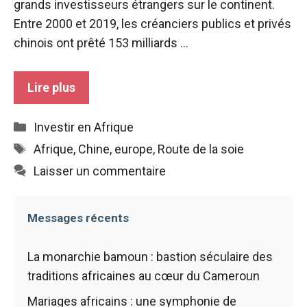
grands investisseurs étrangers sur le continent.
sont
nécessaires au
Entre 2000 et 2019, les créanciers publics et privés
fonctionnement
chinois ont prêté 153 milliards ...
du site web.
Lire plus
Statistiques
Afin
Catégories
d'améliorer la
Investir en Afrique
fonctionnalité
Étiquettes
Afrique
,
Chine
,
europe
,
Route de la soie
et la structure
du site web,
Laisser un commentaire
en fonction
de la manière
dont le site
Messages récents
est utilisé.
La monarchie bamoun : bastion séculaire des
Expérience
traditions africaines au cœur du Cameroun
Afin que notre
Mariages africains : une symphonie de
site web