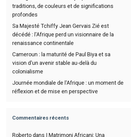
fonctionne au
traditions, de couleurs et de significations
mieux pendant
profondes
votre visite. Si
vous refusez
Sa Majesté Tchiffy Jean Gervais Zié est
ces cookies,
décédé : l'Afrique perd un visionnaire de la
certaines
renaissance continentale
fonctionnalités
disparaîtront
Cameroun : la maturité de Paul Biya et sa
du site web.
vision d'un avenir stable au-delà du
colonialisme
Marketing
Journée mondiale de l'Afrique : un moment de
En partageant
vos intérêts et
réflexion et de mise en perspective
votre
comportement
lors de la
visite de notre
Commentaires récents
site, vous
augmentez
Roberto
dans
I Matrimoni Africani: Una
les chances