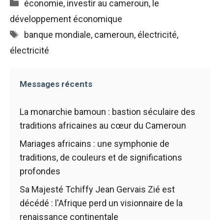
Catégories
économie
,
investir au cameroun
,
le
sont
nécessaires au
développement économique
fonctionnement
Étiquettes
banque mondiale
,
cameroun
,
électricité
,
du site web.
électricité
Statistiques
Afin
Messages récents
d'améliorer la
fonctionnalité
et la structure
La monarchie bamoun : bastion séculaire des
du site web,
traditions africaines au cœur du Cameroun
en fonction
de la manière
Mariages africains : une symphonie de
dont le site
traditions, de couleurs et de significations
est utilisé.
profondes
Sa Majesté Tchiffy Jean Gervais Zié est
Expérience
décédé : l'Afrique perd un visionnaire de la
Afin que notre
renaissance continentale
site web