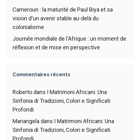
fonctionne au
Cameroun : la maturité de Paul Biya et sa
mieux pendant
votre visite. Si
vision d'un avenir stable au-delà du
vous refusez
colonialisme
ces cookies,
certaines
Journée mondiale de l'Afrique : un moment de
fonctionnalités
réflexion et de mise en perspective
disparaîtront
du site web.
Commentaires récents
Marketing
En partageant
Roberto
dans
I Matrimoni Africani: Una
vos intérêts et
votre
Sinfonia di Tradizioni, Colori e Significati
comportement
Profondi
lors de la
visite de notre
Mariangela
dans
I Matrimoni Africani: Una
site, vous
Sinfonia di Tradizioni, Colori e Significati
augmentez
les chances
Profondi