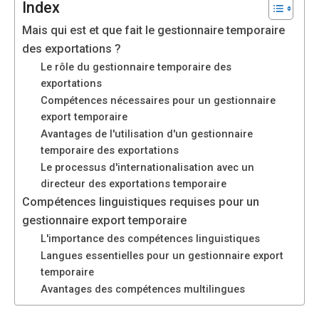
Index
fonctionne au
mieux pendant
Mais qui est et que fait le gestionnaire temporaire
votre visite. Si
des exportations ?
vous refusez
Le rôle du gestionnaire temporaire des
ces cookies,
exportations
certaines
fonctionnalités
Compétences nécessaires pour un gestionnaire
disparaîtront
export temporaire
du site web.
Avantages de l'utilisation d'un gestionnaire
temporaire des exportations
Le processus d'internationalisation avec un
Marketing
directeur des exportations temporaire
En partageant
Compétences linguistiques requises pour un
vos intérêts et
gestionnaire export temporaire
votre
L'importance des compétences linguistiques
comportement
lors de la
Langues essentielles pour un gestionnaire export
visite de notre
temporaire
site, vous
Avantages des compétences multilingues
augmentez
les chances