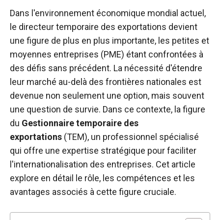
sont
Dans l'environnement économique mondial actuel,
nécessaires au
fonctionnement
le directeur temporaire des exportations devient
du site web.
une figure de plus en plus importante, les petites et
moyennes entreprises (PME) étant confrontées à
des défis sans précédent. La nécessité d'étendre
Statistiques
Afin
leur marché au-delà des frontières nationales est
d'améliorer la
devenue non seulement une option, mais souvent
fonctionnalité
une question de survie. Dans ce contexte, la figure
et la structure
du site web,
du
Gestionnaire temporaire des
en fonction
exportations
(TEM), un professionnel spécialisé
de la manière
qui offre une expertise stratégique pour faciliter
dont le site
est utilisé.
l'internationalisation des entreprises. Cet article
explore en détail le rôle, les compétences et les
avantages associés à cette figure cruciale.
Expérience
Afin que notre
site web