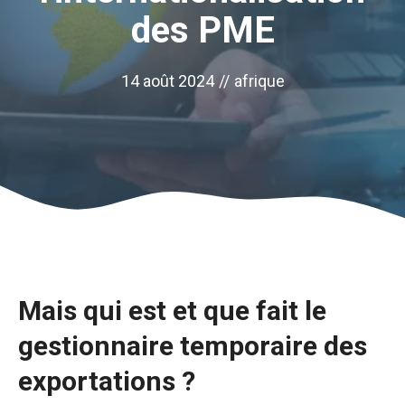
des PME
14 août 2024
//
afrique
Mais qui est et que fait le
Nécessaire
gestionnaire temporaire des
Ces cookies ne
exportations ?
sont pas
facultatifs. Ils