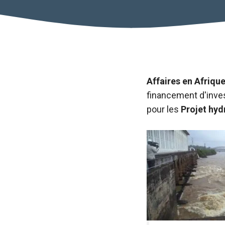
Affaires en Afriqu
financement d'inv
pour les
Projet hyd
Nécessaire
Ces cookies ne
sont pas
facultatifs. Ils