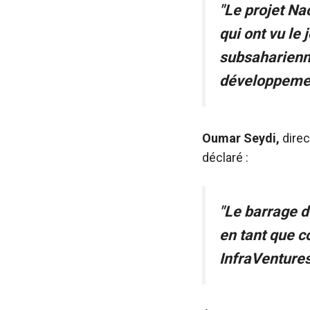
sont
"Le projet Nac
nécessaires au
qui ont vu le 
fonctionnement
du site web.
subsaharienne
développemen
Statistiques
Afin
d'améliorer la
Oumar Seydi,
direc
fonctionnalité
et la structure
déclaré :
du site web,
en fonction
de la manière
"Le barrage de
dont le site
est utilisé.
en tant que c
InfraVentures
Expérience
Afin que notre
site web