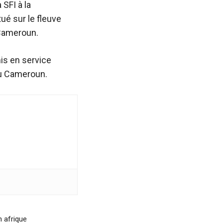
SFI à la
tué sur le fleuve
ameroun
.
mis en service
du Cameroun.
n afrique