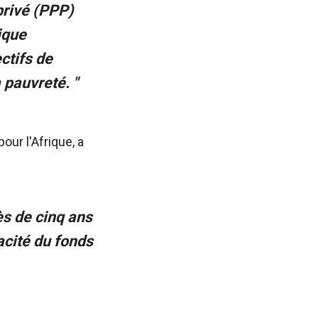
-privé (PPP)
rique
ctifs de
pauvreté. "
our l'Afrique, a
ès de cinq ans
acité du fonds