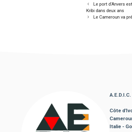
Navigation
de voir des
Le port d'Anvers est
contenus et
des
Kribi dans deux ans
des offres
articles
Le Cameroun va prés
personnalisés.
A.E.D.I.C
Côte d'Ivo
Cameroun
Italie - Go