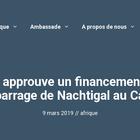
ique
Ambassade
A propos de nous
approuve un financement
barrage de Nachtigal au
9 mars 2019
//
afrique